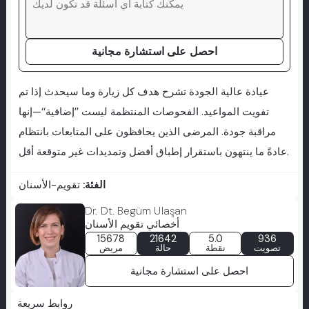
احصل على استشارة مجانية
عيادة عالية الجودة تشرح هدف كل زيارة وما سيحدث إذا تم
تفويت المواعيد. الفحوصات المنتظمة ليست ’’إضافية‘‘—إنها
مراقبة جودة. المرضى الذين يحافظون على المتابعات بانتظام
عادةً ما ينتهون باستقرار إطباق أفضل وتمديدات غير متوقعة أقل.
الفئة:
تقويم-الأسنان
Dr. Dt. Begüm Ulaşan
أخصائي تقويم الأسنان
15678
21642
5.0
936
تصويت
نقطة
حالة
مريض
احصل على استشارة مجانية
روابط سريعة