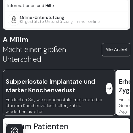
Informationen und Hilfe
Online-Unterstützung
KI-gestützte Unterstützung, immer online
A Milim
Macht einen großen
Alle Artikel
Unterschied
Subperiostale Implantate und
Erho
east
starker Knochenverlust
Zygo
Entdecken Sie, wie subperiostale Implantate bei
Ein Lei
starkem Knochenverlust helfen, Zähne
Genesu
wiederherzustellen.
Zygoma
Warum Patienten