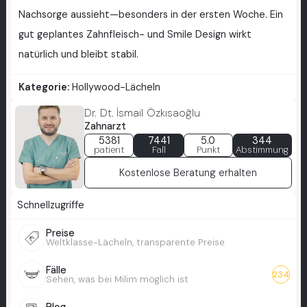
Nachsorge aussieht—besonders in der ersten Woche. Ein
gut geplantes Zahnfleisch- und Smile Design wirkt
natürlich und bleibt stabil.
Kategorie:
Hollywood-Lächeln
Dr. Dt. İsmail Özkısaoğlu
Zahnarzt
5381
7441
5.0
344
patient
Fall
Punkt
Abstimmung
Kostenlose Beratung erhalten
Schnellzugriffe
Preise
Weltklasse-Lächeln, transparente Preise
Fälle
234
Sehen, was bei Milim möglich ist