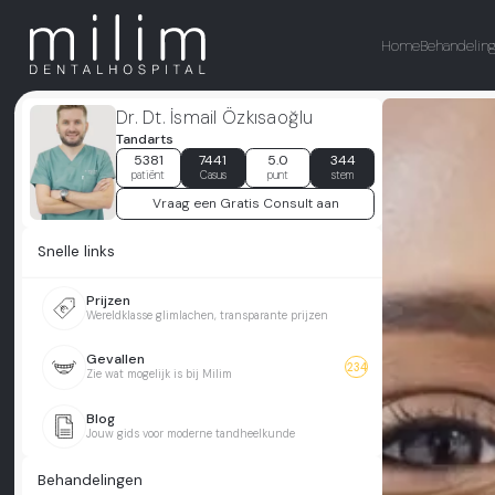
Home
Behandelin
Dr. Dt. İsmail Özkısaoğlu
Tandarts
5381
7441
5.0
344
patiënt
Casus
punt
stem
Vraag een Gratis Consult aan
Snelle links
Prijzen
Wereldklasse glimlachen, transparante prijzen
Gevallen
234
Zie wat mogelijk is bij Milim
Blog
Jouw gids voor moderne tandheelkunde
Behandelingen