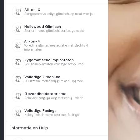
All-on-X
Aangepaste volledige glimlach, op maat voor jou
Hollywood Glimlach
Sterrenniveau glimlach, perfect gemaakt
All-on-4
Volledige glimlachrestauratie met slechts 4
implantaten
Zygomatische Implantaten
Veilige implantaten voor lage botvolume
Volledige Zirkonium
Duurzaam, metaalvrij glimlach upgrade
Gezondheidstoerisme
Reis voor zorg, ga weg met een glimlach
Volledige Facings
Hele glimlach make-over met facings
Informatie en Hulp