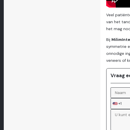
Veel patiënt
van het tand
het mag nooi
Bij
MilimInt
symmetrie en
onnodige in
veneers of k
Vraag e
+1