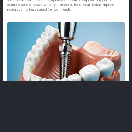
solutions (crowns, bridges) against removable implant-supported
dentures and discover which permanent, functional dental implant
restoration is best suited for your needs.