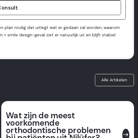
Consult
een plan nodig dat uitlegt wat er gedaan zal worden, waarom
smile design-geval ziet er natuurlijk uit en blijft stabiel.
Alle Artikelen
Wat zijn de meest
voorkomende
orthodontische problemen
east
bij patiënten uit Nilüfer?