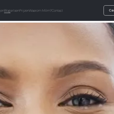
Ca
gen
Blog
artsen
Prijzen
Waarom Milim?
Contact