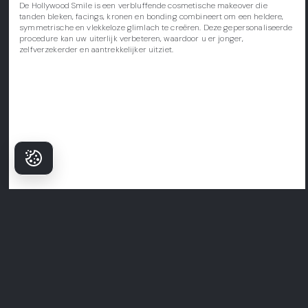
De Hollywood Smile is een verbluffende cosmetische makeover die
tanden bleken, facings, kronen en bonding combineert om een heldere,
symmetrische en vlekkeloze glimlach te creëren. Deze gepersonaliseerde
procedure kan uw uiterlijk verbeteren, waardoor u er jonger,
zelfverzekerder en aantrekkelijker uitziet.
Waarom Patiënten
Kiezen Milim?