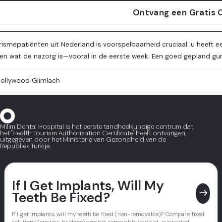
Ontvang een Gratis 
ismepatiënten uit Nederland is voorspelbaarheid cruciaal: u heeft 
 en wat de nazorg is—vooral in de eerste week. Een goed gepland gum + 
ollywood Glimlach
Milim Dental Hospital is het eerste tandheelkundige centrum dat
het "Health Tourism Authorisation Certificate" heeft ontvangen,
uitgegeven door het Ministerie van Gezondheid van de
Republiek Turkije.
If I Get Implants, Will My
east
Teeth Be Fixed?
If I get implants, will my teeth be fixed (non-removable)? Compare fixed