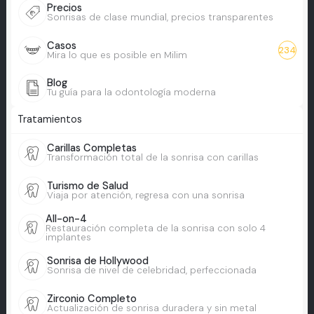
Precios
Sonrisas de clase mundial, precios transparentes
Casos
234
Mira lo que es posible en Milim
Blog
Tu guía para la odontología moderna
Tratamientos
Carillas Completas
Transformación total de la sonrisa con carillas
Turismo de Salud
Viaja por atención, regresa con una sonrisa
All-on-4
Restauración completa de la sonrisa con solo 4
implantes
Sonrisa de Hollywood
Sonrisa de nivel de celebridad, perfeccionada
Zirconio Completo
Actualización de sonrisa duradera y sin metal