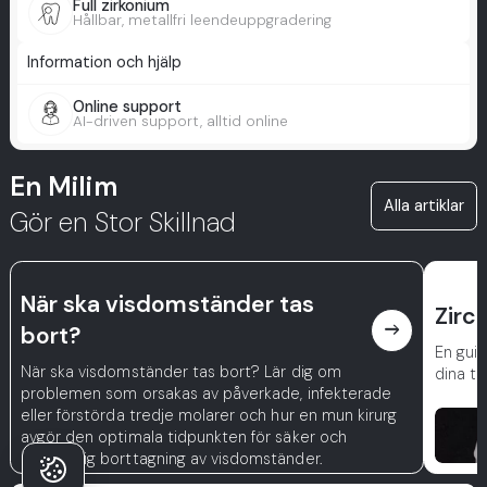
Full zirkonium
Hållbar, metallfri leendeuppgradering
Information och hjälp
Online support
AI-driven support, alltid online
En Milim
Alla artiklar
Gör en Stor Skillnad
När ska visdomständer tas
Zirc
east
bort?
En guid
När ska visdomständer tas bort? Lär dig om
dina ta
problemen som orsakas av påverkade, infekterade
eller förstörda tredje molarer och hur en mun kirurg
avgör den optimala tidpunkten för säker och
nödvändig borttagning av visdomständer.