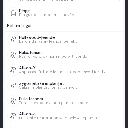
Blogg
Din guide till modern tandvård
Behandlingar
Hollywood-leende
Berömd nivå av leende, perfekt
Hälsoturism
Res för vård, åk hem med ett leende
All-on-X
Anpassad full-arc leende, skräddarsydd för dig
Zygomatiska implantat
Säkra implantat för låg benvolym
Fulla fasader
Total leendeomvandling med fasader
All-on-4
Full smile restoration with only 4 implants