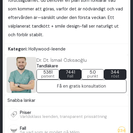
förutsägbarhet: du behöver en plan som förklarar vad
som kommer att göras, varför det är nödvändigt och vad
eftervården är—särskilt under den första veckan. Ett
välplanerat tandkött + smile design-fall ser naturligt ut
och förblir stabilt.
Kategori:
Hollywood-leende
Dr. Dt. İsmail Özkısaoğlu
Tandläkare
5381
7441
5.0
344
patient
Fall
punkt
röst
Få en gratis konsultation
Snabba länkar
Priser
Världsklass leenden, transparent prissättning
Fall
234
Se vad som är möjligt på Milim