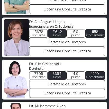
Portafolio de Doctores
Obtén una Consulta Gratuita
Dr. Dt. Begüm Ulaşan
Especialista en Ortodoncia
15678
21642
5.0
1158
paciente
Caso
punto
Comentario
Portafolio de Doctores
Obtén una Consulta Gratuita
Dt. Sıla Özkısaoğlu
Dentista
7705
3354
4.9
1220
paciente
Caso
punto
Comentario
Portafolio de Doctores
Obtén una Consulta Gratuita
Dt. Muhammed Alkan