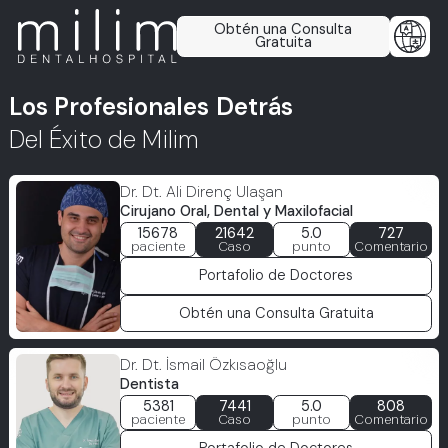
Obtén una Consulta
Gratuita
Los Profesionales Detrás
Del Éxito de Milim
Dr. Dt. Ali Direnç Ulaşan
Cirujano Oral, Dental y Maxilofacial
15678
21642
5.0
727
paciente
Caso
punto
Comentario
Portafolio de Doctores
Obtén una Consulta Gratuita
Dr. Dt. İsmail Özkısaoğlu
Dentista
5381
7441
5.0
808
paciente
Caso
punto
Comentario