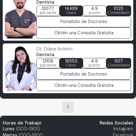
Dentista
12077
14489
4.9
1025
paciente
Caso
punto
Comentario
Portafolio de Doctores
Obtén una Consulta Gratuita
Dt. Dilara Aytekin
Dentista
12106
18553
4.9
507
paciente
Caso
punto
Comentario
Portafolio de Doctores
Obtén una Consulta Gratuita
1
Horas de Trabajo
Redes Sociales
Lunes
10.00-19.00
Instagram
Martes
10.00-19.00
Facebook