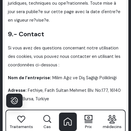
juridiques, techniques ou ope?rationnels. Toute mise à
jour sera publie?e sur cette page avec la date d'entre?e
en vigueur re?vise?e.
9.- Contact
Si vous avez des questions concernant notre utilisation
des cookies, vous pouvez nous contacter en utilisant les
coordonnées ci-dessous :
Nom de l’entreprise:
Milim Ağız ve Diş Sağlığı Polikliniği
Adresse:
Fethiye, Fatih Sultan Mehmet Blv. No:177, 16140
Nilüfer/Bursa, Türkiye
E-Mail:
iletisim@milimdental.com
Téléphone:
+90 (224) 242 30 33
Traitements
Cas
Prix
médecins