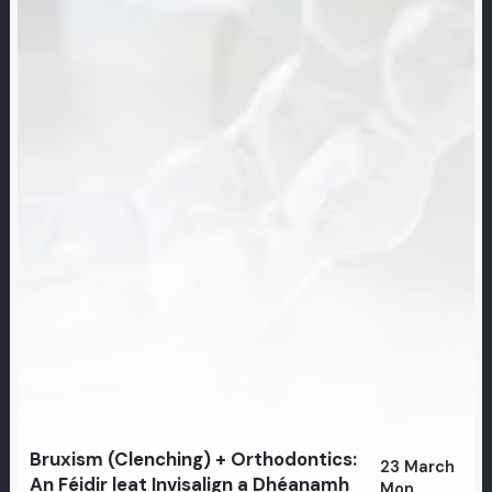
Bruxism (Clenching) + Orthodontics:
23 March
An Féidir leat Invisalign a Dhéanamh
Mon,