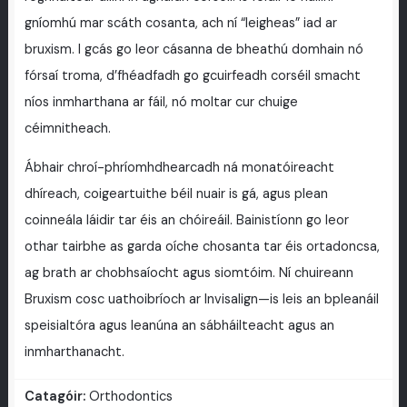
gníomhú mar scáth cosanta, ach ní “leigheas” iad ar
bruxism. I gcás go leor cásanna de bheathú domhain nó
fórsaí troma, d’fhéadfadh go gcuirfeadh corséil smacht
níos inmharthana ar fáil, nó moltar cur chuige
céimnitheach.
Ábhair chroí-phríomhdhearcadh ná monatóireacht
dhíreach, coigeartuithe béil nuair is gá, agus plean
coinneála láidir tar éis an chóireáil. Bainistíonn go leor
othar tairbhe as garda oíche chosanta tar éis ortadoncsa,
ag brath ar chobhsaíocht agus siomtóim. Ní chuireann
Bruxism cosc uathoibríoch ar Invisalign—is leis an bpleanáil
speisialtóra agus leanúna an sábháilteacht agus an
inmharthanacht.
Catagóir:
Orthodontics