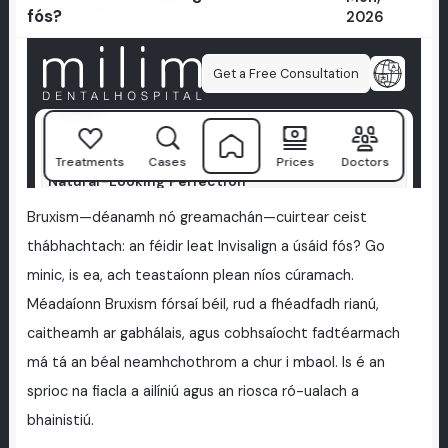
fós?
2026
Bruxism—déanamh nó greamachán—cuirtear ceist
thábhachtach: an féidir leat Invisalign a úsáid fós? Go
minic, is ea, ach teastaíonn plean níos cúramach.
Méadaíonn Bruxism fórsaí béil, rud a fhéadfadh rianú,
caitheamh ar gabhálais, agus cobhsaíocht fadtéarmach
má tá an béal neamhchothrom a chur i mbaol. Is é an
sprioc na fiacla a ailíniú agus an riosca ró-ualach a
bhainistiú.