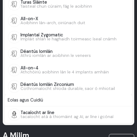
Turas Sláinte
Taisteal chun cúraim, fág le aoibhinn
All-on-X
Aoibhinn lán-arch, oiriúnach duit
Implantaí Zygomatic
Impláit shlán le haghaidh toirmeasc íseal cnámh
Déantús Iomlán
Athrú iomlán ar aoibhinn le veneers
All-on-4
Athchóiriú aoibhinn lán le 4 implants amháin
Déantús Iomlán Zirconium
Cothromaíocht shíoda durable, saor ó mhiotail
Eolas agus Cuidiú
Tacaíocht ar líne
tacaíocht atá á thiomáint ag AI, ar líne i gcónaí
A Milim