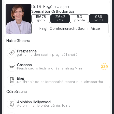
Dr. Dt. Begüm Ulaşan
Speisialtóir Orthodontics
15678
21642
5.0
936
gach
Cás
pointe
vótáil
Faigh Comhoiriúnacht Saor in Aisce
Naisc Ghearra
Praghsanna
guthanna den scoth, praghsáil shoiléir
Cásanna
234
Féach cad is féidir a dhéanamh ag Milim
Blag
Do threoir do chlíomhnathóireacht nua-aimseartha
Cóireálacha
Aoibhinn Hollywood
Aoibhinn ar leibhéal cáiliúil, foirfe