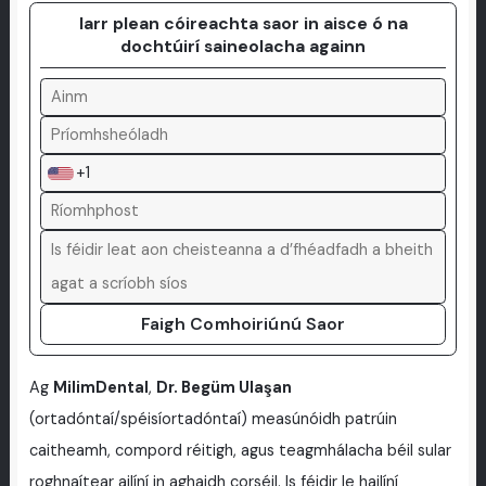
Iarr plean cóireachta saor in aisce ó na
dochtúirí saineolacha againn
+1
Faigh Comhoiriúnú Saor
Ag
MilimDental
,
Dr. Begüm Ulaşan
(ortadóntaí/spéisíortadóntaí) measúnóidh patrúin
caitheamh, compord réitigh, agus teagmhálacha béil sular
roghnaítear ailíní in aghaidh corséil. Is féidir le hailíní