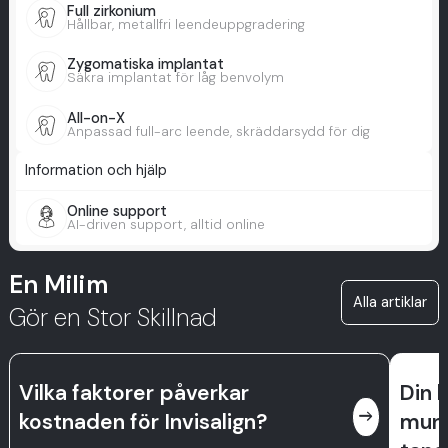
Full zirkonium
Hållbar, metallfri leendeuppgradering
Zygomatiska implantat
Säkra implantat för låg benvolym
All-on-X
Anpassad full-arc leende, skräddarsydd för dig
Information och hjälp
Online support
AI-driven support, alltid online
En Milim
Alla artiklar
Gör en Stor Skillnad
Vilka faktorer påverkar
Din k
east
kostnaden för Invisalign?
munh