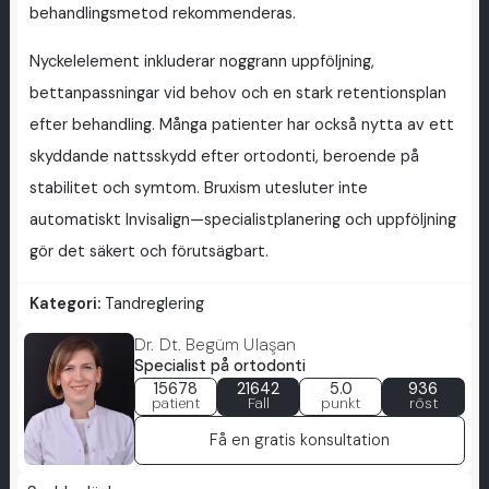
behandlingsmetod rekommenderas.
Nyckelelement inkluderar noggrann uppföljning,
bettanpassningar vid behov och en stark retentionsplan
efter behandling. Många patienter har också nytta av ett
skyddande nattsskydd efter ortodonti, beroende på
stabilitet och symtom. Bruxism utesluter inte
automatiskt Invisalign—specialistplanering och uppföljning
gör det säkert och förutsägbart.
Kategori:
Tandreglering
Dr. Dt. Begüm Ulaşan
Specialist på ortodonti
15678
21642
5.0
936
patient
Fall
punkt
röst
Få en gratis konsultation