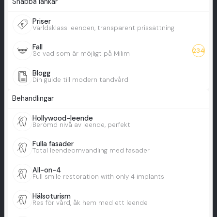
Snabba länkar
Priser
Världsklass leenden, transparent prissättning
Fall
234
Se vad som är möjligt på Milim
Blogg
Din guide till modern tandvård
Behandlingar
Hollywood-leende
Berömd nivå av leende, perfekt
Fulla fasader
Total leendeomvandling med fasader
All-on-4
Full smile restoration with only 4 implants
Hälsoturism
Res för vård, åk hem med ett leende