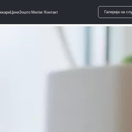
Галерија на сл
екари
Цени
Зошто Милім?
Контакт