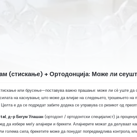
ам (стискање) + Ортодонција: Може ли сеуште 
искање или брусење—поставува важно прашање: може ли сѐ уште да се к
 силата на каснување, што може да влијае на следењето, трошењето на 
 Целта е да се подредат забите додека се управува со ризикот од прео
tal
,
д-р Бегум Улашан
(ортодонт / ортодонтски специјалист) ја процену
ед да избере меѓу алајнери и брекети. Алајнерите можат да делуваат как
или голема сила, брекетите може да понудат попредвидлива контрола, и