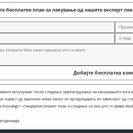
те бесплатен план за лекување од нашите експерт ле
Добијте бесплатна кон
менти вклучуваат тесно следење, прилагодување на каснувањето кога е
ат корист од заштитен ноќен калуп по ортодонцијата, во зависност од с
а Invisalign—специјалистичкиот план и следење се она што го прави без
ртодонција