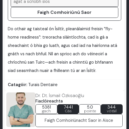
Faigh Comhoiriúnú Saor
Do othair ag taisteal ón Ísiltír, pleanálaimid freisin ”fly-
home readiness”: treoracha sláintíochta, cad is gá a
sheachaint ó bhia go luath, agus cad iad na hairíonna atá
gnáth vs nach bhfuil. Níl an sprioc ach do véineoirí a
chríochnú san Tuirc—ach freisin a chinntiú go bhfanann
siad seasmhach nuair a fhilleann tú ar an Ísiltír.
Catagóir:
Turais Dentaire
Dr. Dt. İsmail Özkısaoğlu
Fiaclóireachta
5381
7441
5.0
344
gach
Cás
pointe
vótáil
Faigh Comhoiriúnacht Saor in Aisce