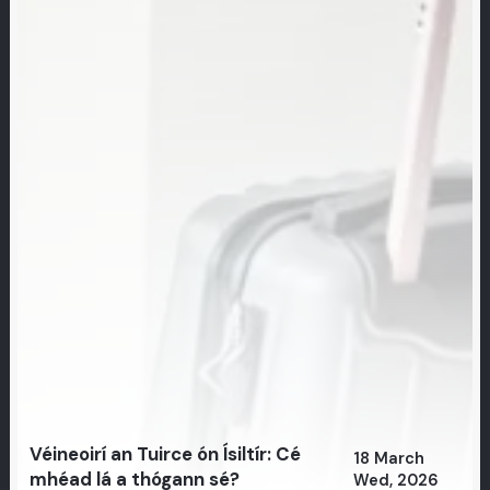
Véineoirí an Tuirce ón Ísiltír: Cé
18 March
mhéad lá a thógann sé?
Wed, 2026