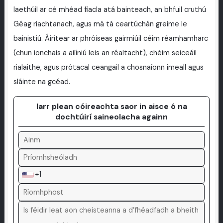
laethúil ar cé mhéad fiacla atá bainteach, an bhfuil cruthú
Géag riachtanach, agus má tá ceartúchán greime le
bainistiú. Áirítear ar phróiseas gairmiúil céim réamhamharc
(chun ionchais a ailíniú leis an réaltacht), chéim seiceáil
rialaithe, agus prótacal ceangail a chosnaíonn imeall agus
sláinte na gcéad.
Iarr plean cóireachta saor in aisce ó na
dochtúirí saineolacha againn
+1