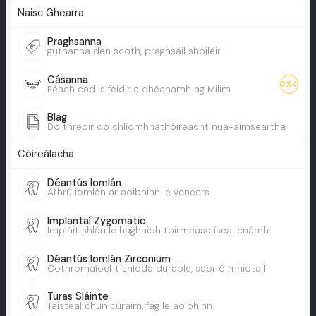
Naisc Ghearra
Praghsanna
guthanna den scoth, praghsáil shoiléir
Cásanna
234
Féach cad is féidir a dhéanamh ag Milim
Blag
Do threoir do chlíomhnathóireacht nua-aimseartha
Cóireálacha
Déantús Iomlán
Athrú iomlán ar aoibhinn le veneers
Implantaí Zygomatic
Impláit shlán le haghaidh toirmeasc íseal cnámh
Déantús Iomlán Zirconium
Cothromaíocht shíoda durable, saor ó mhiotail
Turas Sláinte
Taisteal chun cúraim, fág le aoibhinn