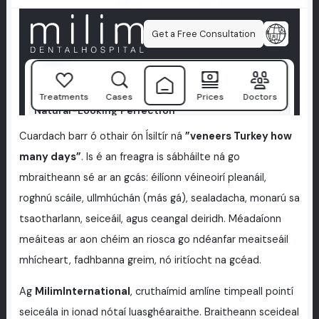
Cuardach barr ó othair ón Ísiltír ná
”veneers Turkey how
many days”
. Is é an freagra is sábháilte ná go
mbraitheann sé ar an gcás: éilíonn véineoirí pleanáil,
roghnú scáile, ullmhúchán (más gá), sealadacha, monarú sa
tsaotharlann, seiceáil, agus ceangal deiridh. Méadaíonn
meáiteas ar aon chéim an riosca go ndéanfar meaitseáil
mhícheart, fadhbanna greim, nó iritíocht na gcéad.
Ag
MilimInternational
, cruthaímid amlíne timpeall pointí
seiceála in ionad nótaí luasghéaraithe. Braitheann sceideal