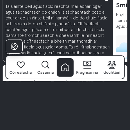
Smil
Tá sláinte béil agus fiaclóireachta mar ábhar íogair
agus tábhachtach do chách. Is tábhachtach cosc a
Foghlai
chur ar do shláinte béil ní hamháin do do chuid fiacla
Tuirc 
ach freisin do do shláinte ginearálta. D'fhéadfadh
agus a
baictéir agus pláca a chruinnítear ar do chuid fiacla
damáiste tromchúiseach a dhéanamh le himeacht
ama, rud a d'fhéadfadh a bheith mar thoradh ar
dhíobháil fiacla agus galar goma. Tá ról ríthábhachtach
ag scuabadh fiacla go cuí chun na fadhbanna seo a
chosc.
Cén fáth a
Cóireálacha
Cásanna
Praghsanna
dochtúirí
Roghnaíonn Pacáistí Milim?
Ní hé
Ospidéal Fiacla Milim
ach clinic amháin—is é an áit a
dtosaíonn aoibhinn d’fhéachaint. Le foireann speisialtóirí den
scoth, teicneolaíocht chun tosaigh, agus cur chuige atá
dírithe ar na pacáistí, déanann muid cúram fiaclóra a bheith
ina thaithí ardchaighdeáin.
Tugaimid tosaíocht do shláinte, compord, agus cóireálacha a
deartha go speisialta duitse. Ná lig do chuid focal—déanaigí