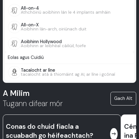
All-on-4
Athchóiriú aoibhinn lán le 4 implants amháin
All-on-X
Aoibhinn lán-arch, oiriúnach duit
Aoibhinn Hollywood
Aoibhinn ar leibhéal cáiliúil, foirfe
Eolas agus Cuidiú
Tacaíocht ar líne
tacaíocht atá á thiomáint ag AI, ar líne i gcónaí
A Milim
Gach Alt
Tugann difear mór
Conas do chuid fiacla a
Cén 
east
scuabadh go héifeachtach?
ina 