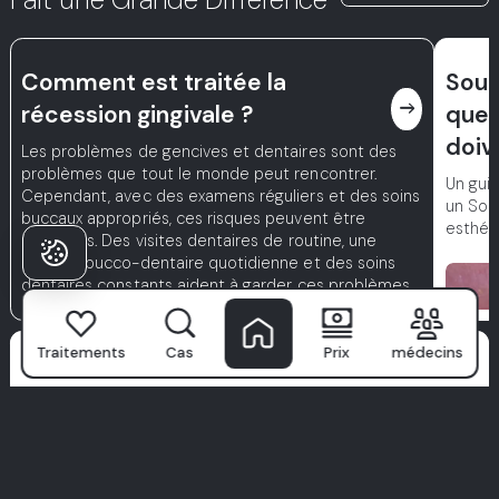
Comment est traitée la
Sour
east
récession gingivale ?
que 
doiv
Les problèmes de gencives et dentaires sont des
problèmes que tout le monde peut rencontrer.
Un guid
Cependant, avec des examens réguliers et des soins
un Sour
buccaux appropriés, ces risques peuvent être
esthét
minimisés. Des visites dentaires de routine, une
hygiène bucco-dentaire quotidienne et des soins
dentaires constants aident à garder ces problèmes
sous contrôle.
Pourquoi les patients
Traitements
Cas
Prix
médecins
choisissent Milim?
L’hôpital dentaire Milim
n'est pas qu'une clinique—c'est là où
les sourires confiants commencent. Avec une équipe de
spécialistes de classe mondiale, une technologie avancée