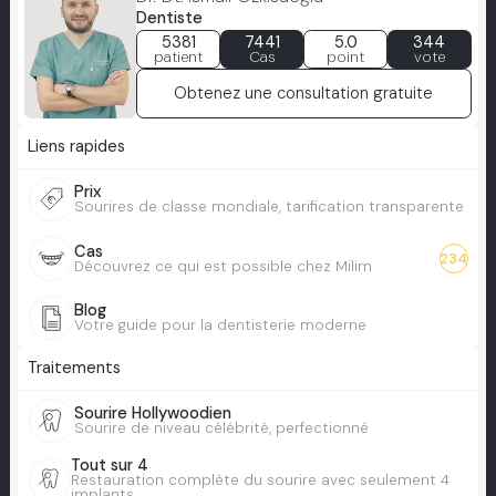
Dentiste
5381
7441
5.0
344
patient
Cas
point
vote
Obtenez une consultation gratuite
Liens rapides
Prix
Sourires de classe mondiale, tarification transparente
Cas
234
Découvrez ce qui est possible chez Milim
Blog
Votre guide pour la dentisterie moderne
Traitements
Sourire Hollywoodien
Sourire de niveau célébrité, perfectionné
Tout sur 4
Restauration complète du sourire avec seulement 4
implants