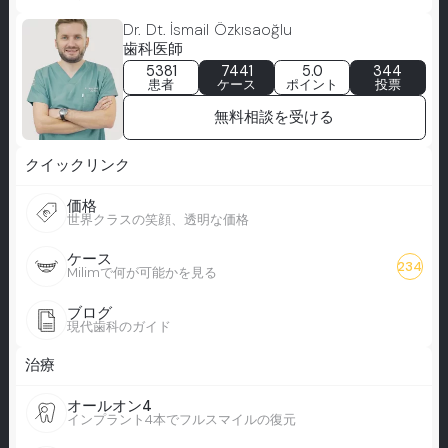
Dr. Dt. İsmail Özkısaoğlu
歯科医師
5381
7441
5.0
344
患者
ケース
ポイント
投票
無料相談を受ける
クイックリンク
価格
世界クラスの笑顔、透明な価格
ケース
234
Milimで何が可能かを見る
ブログ
現代歯科のガイド
治療
オールオン4
インプラント4本でフルスマイルの復元