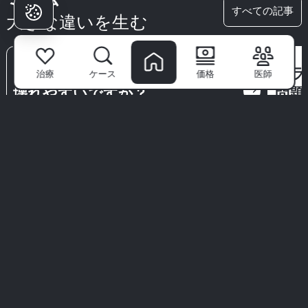
すべての記事
大きな違いを生む
セラミックブラケットはもっと
セラ
治療
ケース
価格
医師
east
壊れやすいですか？
問題
セラミックブラケットの耐久性と破損を防ぐための
セラミ
ヒントを説明するガイド。
種類に
患者が
ミリムを選ぶ理由は？
ミリム歯科医院
は単なるクリニックではありません—自信あ
る笑顔が始まる場所です。世界クラスのスペシャリスト、先
進技術、患者優先のアプローチで、私たちは歯科治療をプレ
ミアムな体験に変えます。
私たちは衛生、快適さ、あなたのためだけに設計されたオー
ダーメイドの治療を優先します。私たちの言葉だけを信じて
はいけません—実際の患者からのリアルなストーリーを探っ