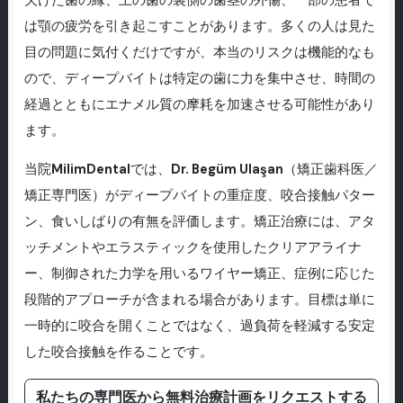
欠けた歯の縁、上の歯の裏側の歯茎の外傷、一部の患者で
は顎の疲労を引き起こすことがあります。多くの人は見た
目の問題に気付くだけですが、本当のリスクは機能的なも
ので、ディープバイトは特定の歯に力を集中させ、時間の
経過とともにエナメル質の摩耗を加速させる可能性があり
ます。
当院
MilimDental
では、
Dr. Begüm Ulaşan
（矯正歯科医／
矯正専門医）がディープバイトの重症度、咬合接触パター
ン、食いしばりの有無を評価します。矯正治療には、アタ
ッチメントやエラスティックを使用したクリアアライナ
ー、制御された力学を用いるワイヤー矯正、症例に応じた
段階的アプローチが含まれる場合があります。目標は単に
一時的に咬合を開くことではなく、過負荷を軽減する安定
した咬合接触を作ることです。
私たちの専門医から無料治療計画をリクエストする