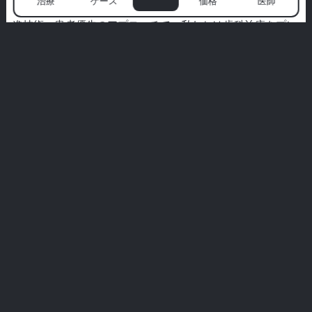
治療
ケース
価格
医師
る笑顔が始まる場所です。世界クラスのスペシャリスト、先
進技術、患者優先のアプローチで、私たちは歯科治療をプレ
ミアムな体験に変えます。
私たちは衛生、快適さ、あなたのためだけに設計されたオー
ダーメイドの治療を優先します。私たちの言葉だけを信じて
はいけません—実際の患者からのリアルなストーリーを探っ
てみてください。
あなたの完璧な笑顔はここから始まります。ミリムの体験に
参加してください。
すべての体験を見る