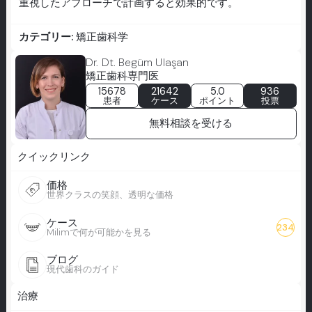
重視したアプローチで計画すると効果的です。
カテゴリー:
矯正歯科学
Dr. Dt. Begüm Ulaşan
矯正歯科専門医
15678
21642
5.0
936
患者
ケース
ポイント
投票
無料相談を受ける
クイックリンク
価格
世界クラスの笑顔、透明な価格
ケース
234
Milimで何が可能かを見る
ブログ
現代歯科のガイド
治療