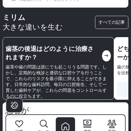
ミリム
すべての記事
大きな違いを生む
歯茎の後退はどのように治療さ
どち
east
れますか？
ーか
歯茎や歯の問題は誰にでも起こりうる問題です。し
歯の矯
かし、定期的な検診と適切な口腔ケアを行うこと
を比較
で、これらのリスクを最小限に抑えることができま
す。日常的な歯科訪問、毎日の口腔衛生、そして一
貫した歯科ケアが、これらの問題をコントロールす
るのに役立ちます。
患者が
ミリムを選ぶ理由は？
ミリム歯科医院
は単なるクリニックではありません—自信あ