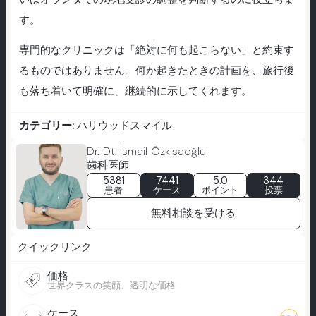
す。
専門的なクリニックは「絶対に何も起こらない」と約束す
るものではありません。何か起きたときの計画を、旅行後
も落ち着いて明確に、継続的に示してくれます。
カテゴリー:
ハリウッドスマイル
Dr. Dt. İsmail Özkısaoğlu
歯科医師
5381
7441
5.0
344
患者
ケース
ポイント
投票
無料相談を受ける
クイックリンク
価格
世界クラスの笑顔、透明な価格
ケース