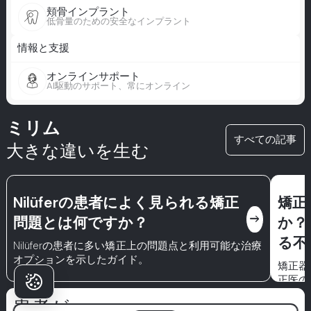
頬骨インプラント
低骨量のための安全なインプラント
情報と支援
オンラインサポート
AI駆動のサポート、常にオンライン
ミリム
すべての記事
大きな違いを生む
Nilüferの患者によく見られる矯正
矯正器
east
問題とは何ですか？
か？B
る不
Nilüferの患者に多い矯正上の問題点と利用可能な治療
オプションを示したガイド。
矯正器具
正医の
期間な
患者が
矯正治