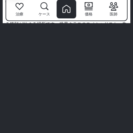
ミリムを選ぶ理由は？
治療
ケース
価格
医師
ミリム歯科医院
は単なるクリニックではありません—自信あ
る笑顔が始まる場所です。世界クラスのスペシャリスト、先
進技術、患者優先のアプローチで、私たちは歯科治療をプレ
ミアムな体験に変えます。
私たちは衛生、快適さ、あなたのためだけに設計されたオー
ダーメイドの治療を優先します。私たちの言葉だけを信じて
はいけません—実際の患者からのリアルなストーリーを探っ
てみてください。
あなたの完璧な笑顔はここから始まります。ミリムの体験に
参加してください。
すべての体験を見る