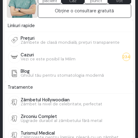
pacient
Caz
punct
vot
Obține o consultare gratuită
Linkuri rapide
Prețuri
Zâmbete de clasă mondială, prețuri transparente
Cazuri
234
Vezi ce este posibil la Milim
Blog
Ghidul tău pentru stomatologia modernă
Tratamente
Zâmbetul Hollywoodian
Zâmbet la nivel de celebritate, perfectat
Zirconiu Complet
Upgrade durabil al zâmbetului fără metal
Turismul Medical
Călătorește pentru îngrijire, pleacă cu un zâmbet