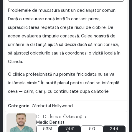
Problemele de mușcătură sunt un declanșator comun.
Dacă o restaurare nouă intră în contact prima,
suprasolicitarea repetată crește riscul de ciobire. De
aceea evaluarea timpurie contează. Calea noastră de
urmărire la distanță ajută să decizi dacă să monitorizezi,
să ajustezi obiceiurile sau să coordonezi o vizită locală în
Olanda.
O clinică profesionistă nu promite ”niciodată nu se va
întâmpla nimic.” Îți arată planul pentru când se întâmplă
ceva — calm, clar și cu continuitate după călătorie.
Categorie:
Zâmbetul Hollywood
Dr. Dt. İsmail Özkısaoğlu
Medic Dentist
5381
7441
5.0
344