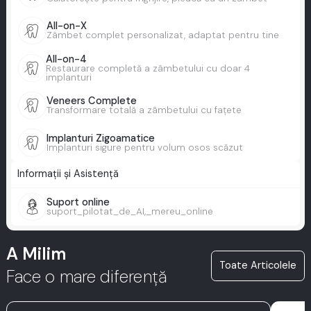
All-on-X
Zâmbet complet personalizat, adaptat pentru tine
All-on-4
Restaurare completă a zâmbetului cu doar 4
implanturi
Veneers Complete
Transformare totală a zâmbetului cu fațete
Implanturi Zigoamatice
Implanturi sigure pentru volum osos scăzut
Informații și Asistență
Suport online
suport_pilotat_de_AI,_mereu_online
A Milim
Toate Articolele
Face o mare diferență