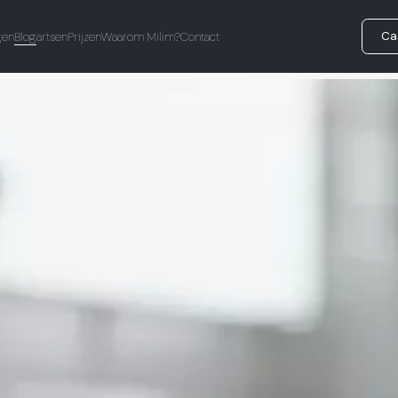
Ca
gen
Blog
artsen
Prijzen
Waarom Milim?
Contact