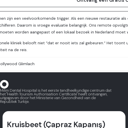
Ontvang een Gratis 
n zijn een veelvoorkomende trigger. Als een nieuwe restauratie als
schilferen. Daarom is vroege evaluatie belangrijk. Ons remote opvolg
oeten worden aangepast of een lokaal bezoek in Nederland moet 
onele kliniek belooft niet ”dat er nooit iets zal gebeuren.” Het toont 
teit na de reis.
ollywood Glimlach
Milim Dental Hospital is het eerste tandheelkundige centrum dat
het "Health Tourism Authorisation Certificate" heeft ontvangen,
uitgegeven door het Ministerie van Gezondheid van de
Republiek Turkije.
Kruisbeet (Çapraz Kapanış)