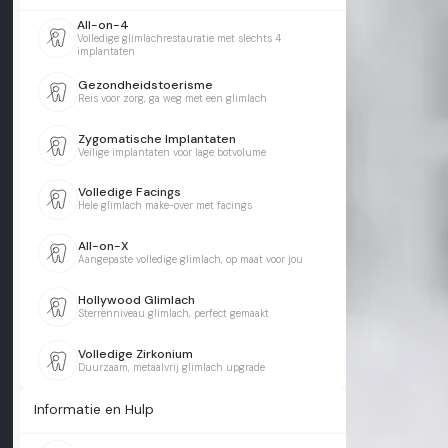
All-on-4
Volledige glimlachrestauratie met slechts 4
implantaten
Gezondheidstoerisme
Reis voor zorg, ga weg met een glimlach
Zygomatische Implantaten
Veilige implantaten voor lage botvolume
Volledige Facings
Hele glimlach make-over met facings
All-on-X
Aangepaste volledige glimlach, op maat voor jou
Hollywood Glimlach
Sterrenniveau glimlach, perfect gemaakt
Volledige Zirkonium
Duurzaam, metaalvrij glimlach upgrade
Informatie en Hulp