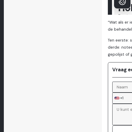
”Wat als er 
de behandeli
Ten eerste: 
derde: notee
gepolijst of
Vraag e
+1