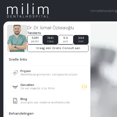
Home
Behandelin
Dr. Dt. İsmail Özkısaoğlu
Tandarts
5381
7441
5.0
344
patiënt
Casus
punt
stem
Vraag een Gratis Consult aan
Snelle links
Prijzen
Wereldklasse glimlachen, transparante prijzen
Gevallen
234
Zie wat mogelijk is bij Milim
Blog
Jouw gids voor moderne tandheelkunde
Behandelingen