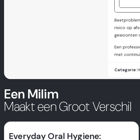
Beetprobleme
risico op af
gewoonten m
Een professi
met continuï
Categorie:
H
Een Milim
Maakt een Groot Verschil
Everyday Oral Hygiene: