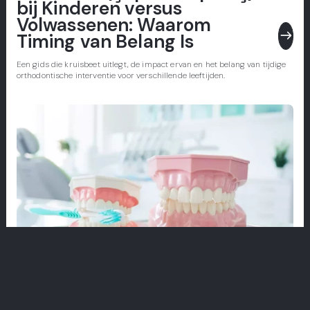
bij Kinderen versus
Volwassenen: Waarom
east
Timing van Belang Is
Een gids die kruisbeet uitlegt, de impact ervan en het belang van tijdige
orthodontische interventie voor verschillende leeftijden.