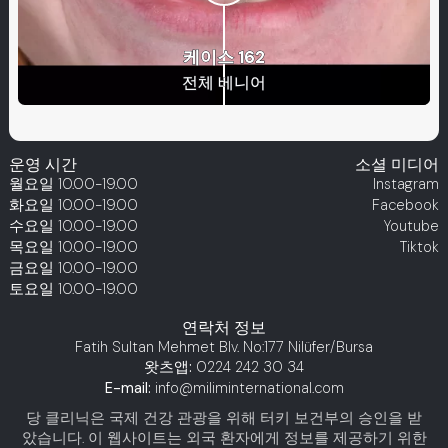
케이스 162
케이스 15
케이스 13
전체 베니어
케이스 113
전체 베니어
케이스 237
올 온 X
케이스 8
전체 베니어
케이스 171
복합 치아
케이스 131
올 온 X
케이스 229
전체 지르코니아
케이스 249
전체 지르코니아
케이스 127
할리우드 미소
케이스 44
할리우드 미소
케이스 261
전체 지르코니아
전체 베니어
치과 관광
운영 시간
소셜 미디어
월요일
10.00-19.00
Instagram
화요일
10.00-19.00
Facebook
수요일
10.00-19.00
Youtube
목요일
10.00-19.00
Tiktok
금요일
10.00-19.00
토요일
10.00-19.00
연락처 정보