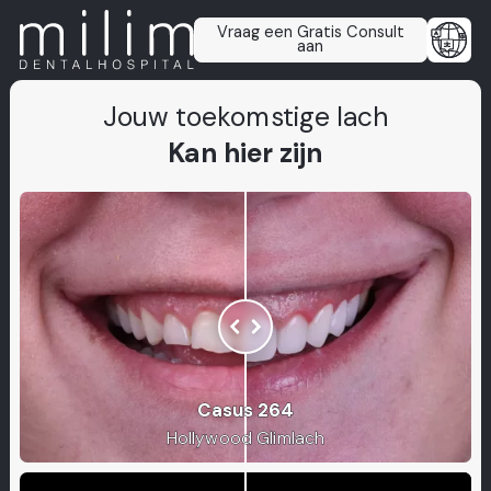
Vraag een Gratis Consult
aan
Jouw toekomstige lach
Kan hier zijn
Casus 264
Hollywood Glimlach