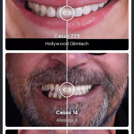
Casus 229
Hollywood Glimlach
Casus 14
Alles op X