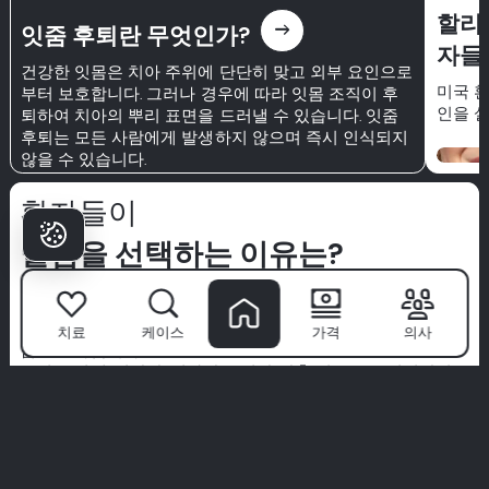
할리
east
잇줌 후퇴란 무엇인가?
자들
건강한 잇몸은 치아 주위에 단단히 맞고 외부 요인으로
미국 환
부터 보호합니다. 그러나 경우에 따라 잇몸 조직이 후
인을 
퇴하여 치아의 뿌리 표면을 드러낼 수 있습니다. 잇줌
후퇴는 모든 사람에게 발생하지 않으며 즉시 인식되지
않을 수 있습니다.
환자들이
밀림을 선택하는 이유는?
밀림 치과 병원
은 단순한 클리닉이 아닙니다—자신감 있는 미
소가 시작되는 곳입니다. 세계 최고의 전문가팀과 첨단 기술,
환자 우선 접근 방식을 통해 우리는 치과 치료를 프리미엄 경
치료
케이스
가격
의사
험으로 바꿉니다.
우리는 위생, 편안함, 귀하만을 위한 맞춤 치료를 우선시합니
다. 우리의 말을 그대로 믿지 마세요—실제 환자들의 실제 이야
기를 탐험해 보세요.
당신의 완벽한 미소는 여기서 시작됩니다. 밀림 경험에 참여하
세요.