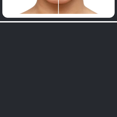
play_arrow
play_a
되
말
Dr. Dt. İsmail Özkısaoğlu
Dr. Dt. Ali Direnç
language
치과 의사
구강·치과·악안면 외
무료 상담 받기
무료 