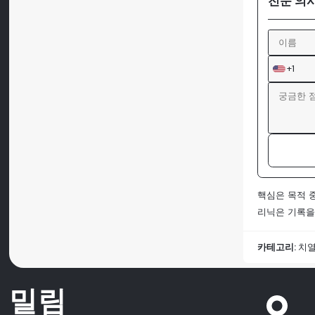
전문 의
+1
핵심은 목적 
리닉은 기록을
카테고리:
치
밀림