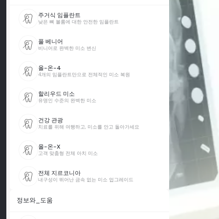
주거식 임플란트
낮은 뼈 볼륨에 대한 안전한 임플란트
풀 베니어
비니어로 완벽한 미소 변신
올-온-4
4개의 임플란트만으로 전체적인 미소 복원
할리우드 미소
유명인 수준의 완벽한 미소
건강 관광
치료를 위해 여행하고, 미소를 안고 돌아가세요
올-온-X
고객 맞춤형 전체 아치 미소
전체 지르코니아
내구성이 뛰어난 금속 없는 미소 업그레이드
정보와_도움