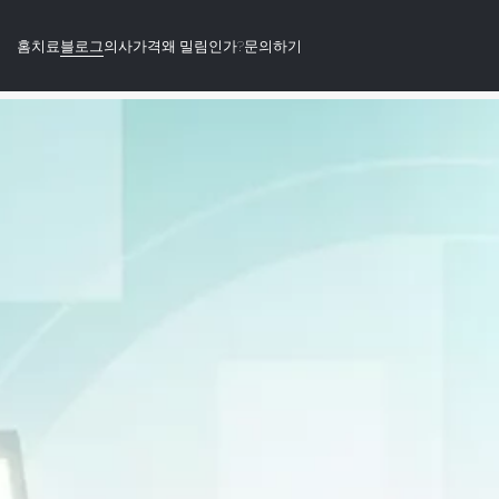
홈
치료
블로그
의사
가격
왜 밀림인가?
문의하기