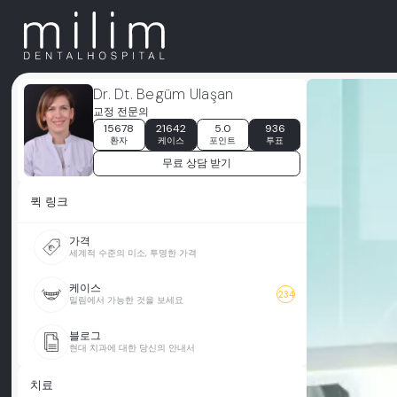
Dr. Dt. Begüm Ulaşan
교정 전문의
15678
21642
5.0
936
환자
케이스
포인트
투표
무료 상담 받기
퀵 링크
가격
세계적 수준의 미소, 투명한 가격
케이스
234
밀림에서 가능한 것을 보세요
블로그
현대 치과에 대한 당신의 안내서
치료