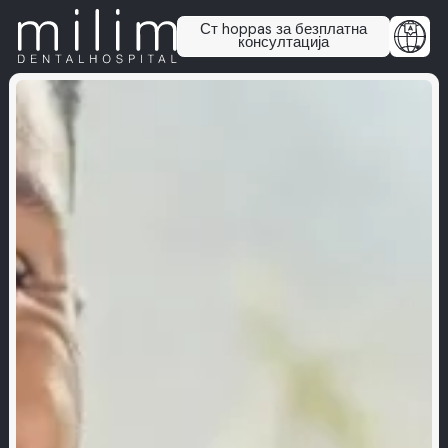
Ст hoppas за безплатна
консултација