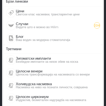
Брзи линкови
Цени
Светски клас насмевки, транспарентни цени
Случаи
234
Видете што е можно во Milim
Блог
Ваш водич за модерна стоматологија
Третмани
Зигоматски импланти
Безбедни импланти за низок обем на коска
Целосни венери
Целосна трансформација на насмевката со венери
Холивудска насмевка
Насмевка на ниво на познати личности, совршена
Целосен циркониум
Издржлив, безметален надградба на насмевката