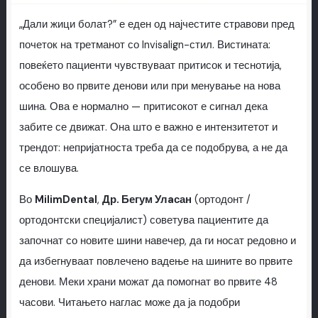
„Дали жици болат?” е еден од најчестите стравови пред
почеток на третманот со Invisalign-стил. Вистината:
повеќето пациенти чувствуваат притисок и теснотија,
особено во првите денови или при менување на нова
шина. Ова е нормално — притисокот е сигнал дека
забите се движат. Она што е важно е интензитетот и
трендот: непријатноста треба да се подобрува, а не да
се влошува.
Во
MilimDental
,
Др. Бегум Улaсан
(ортодонт /
ортодонтски специјалист) советува пациентите да
започнат со новите шини навечер, да ги носат редовно и
да избегнуваат повлечено вадење на шините во првите
денови. Меки храни можат да помогнат во првите 48
часови. Читањето наглас може да ја подобри