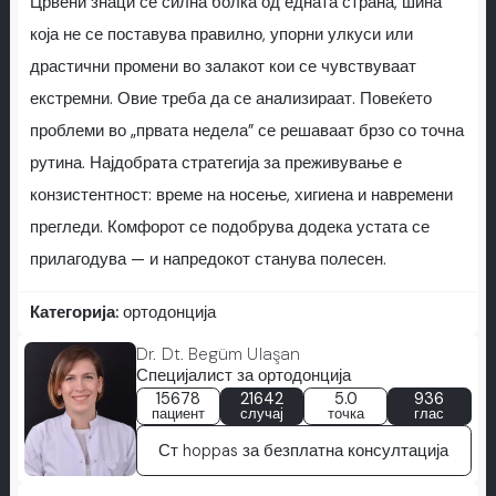
Црвени знаци се силна болка од едната страна, шина
која не се поставува правилно, упорни улкуси или
драстични промени во залакот кои се чувствуваат
екстремни. Овие треба да се анализираат. Повеќето
проблеми во „првата недела” се решаваат брзо со точна
рутина. Најдобрaта стратегија за преживување е
конзистентност: време на носење, хигиена и навремени
прегледи. Комфорот се подобрува додека устата се
прилагодува — и напредокот станува полесен.
Категорија:
ортодонција
Dr. Dt. Begüm Ulaşan
Специјалист за ортодонција
15678
21642
5.0
936
пациент
случај
точка
глас
Ст hoppas за безплатна консултација