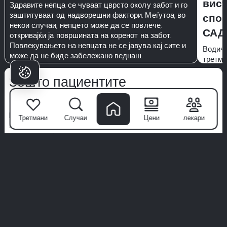
вист
Здравите непца се чуваат цврсто околу забот и го
заштитуваат од надворешни фактори. Меѓутоа, во
спор
некои случаи, непцето може да се повлече,
САД
откривајќи ја површината на коренот на забот.
Повлекувањето на непцата не се јавува кај сите и
Водич 
може да не биде забележано веднаш.
третма
Зошто пациентите
Избираат Milim?
Milim Dental Hospital
не е само клиника—тоа е место каде
Третмани
Случаи
Цени
лекари
што почнуваат доверливите насмевки. Со тим на светска
класа специјалисти, напредна технологија и пристап
фокусиран на пациентот, ние ја трансформираме
стоматолошката нега во премиум искуство.
Ние даваме приоритет на хигиената, удобноста и
персонализирани третмани дизајнирани само за вас. Не
верувајте само на нашите зборови—истражете реални
приказни од реални пациенти.
Вашата совршена насмевка започнува овде. Придружете
се на искуството со Milim.