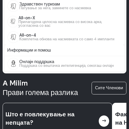
Здравствен туризам
Патување за нега, заминете со насмевка
All-on-X
Прилагодена целосна насмевка со висока арка,
усогласена со вас
All-on-4
Комплетна обнова на насмевката со само 4 импланти
Информации и помош
Онлајн поддршка
Поддршка со вештачка интелигенција, секогаш онлајн
А Milim
Сите Членови
Прави голема разлика
Што е повлекување на
Факт
east
непцата?
на H