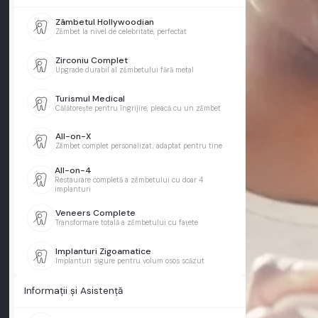
Zâmbetul Hollywoodian
Zâmbet la nivel de celebritate, perfectat
Zirconiu Complet
Upgrade durabil al zâmbetului fără metal
Turismul Medical
Călătorește pentru îngrijire, pleacă cu un zâmbet
All-on-X
Zâmbet complet personalizat, adaptat pentru tine
All-on-4
Restaurare completă a zâmbetului cu doar 4
implanturi
Veneers Complete
Transformare totală a zâmbetului cu fațete
Implanturi Zigoamatice
Implanturi sigure pentru volum osos scăzut
Informații și Asistență