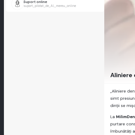
Suport online
suport_pilotat_de_AI,_mereu_online
Aliniere
„Aliniere de
simt presiun
dinții se mi
La
MilimDen
purtare cons
îmbunătăți a