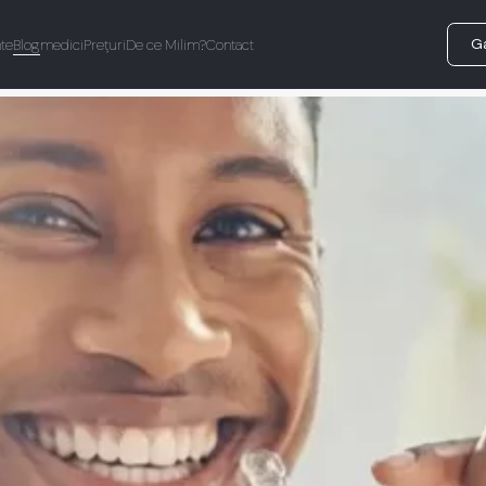
Ga
te
Blog
medici
Prețuri
De ce Milim?
Contact