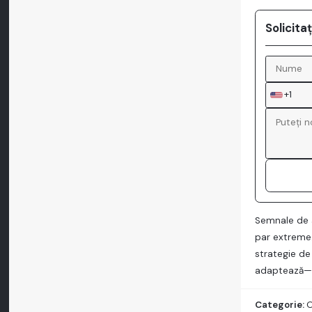
Solicita
+1
Semnale de a
par extreme.
strategie de
adaptează—și
Categorie:
O