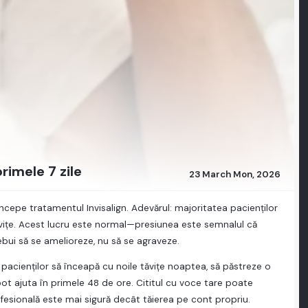
rimele 7 zile
23 March Mon, 2026
ncepe tratamentul Invisalign. Adevărul: majoritatea pacienților
tăvițe. Acest lucru este normal—presiunea este semnalul că
ebui să se amelioreze, nu să se agraveze.
acienților să înceapă cu noile tăvițe noaptea, să păstreze o
ot ajuta în primele 48 de ore. Cititul cu voce tare poate
rofesională este mai sigură decât tăierea pe cont propriu.