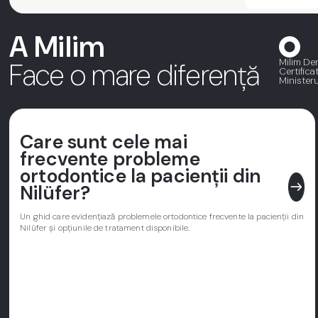
A Milim
Milim Den
Face o mare diferență
Certifica
Ministeru
Care sunt cele mai
frecvente probleme
ortodontice la pacienții din
east
Nilüfer?
Un ghid care evidențiază problemele ortodontice frecvente la pacienții din
Nilüfer și opțiunile de tratament disponibile.