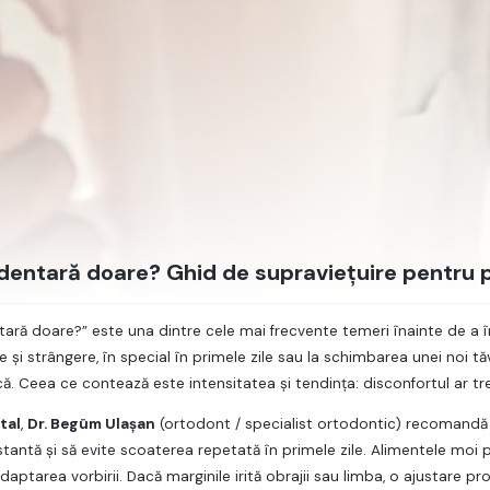
 dentară doare? Ghid de supraviețuire pentru p
ntară doare?” este una dintre cele mai frecvente temeri înainte de a î
e și strângere, în special în primele zile sau la schimbarea unei noi 
șcă. Ceea ce contează este intensitatea și tendința: disconfortul ar tr
tal
,
Dr. Begüm Ulaşan
(ortodont / specialist ortodontic) recomandă p
tantă și să evite scoaterea repetată în primele zile. Alimentele moi p
daptarea vorbirii. Dacă marginile irită obrajii sau limba, o ajustare p