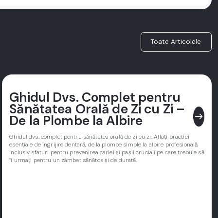
Toate Articolele
Ghidul Dvs. Complet pentru
Sănătatea Orală de Zi cu Zi –
east
De la Plombe la Albire
Ghidul dvs. complet pentru sănătatea orală de zi cu zi. Aflați practici
esențiale de îngrijire dentară, de la plombe simple la albire profesională,
inclusiv sfaturi pentru prevenirea cariei și pașii cruciali pe care trebuie să
îi urmați pentru un zâmbet sănătos și de durată.