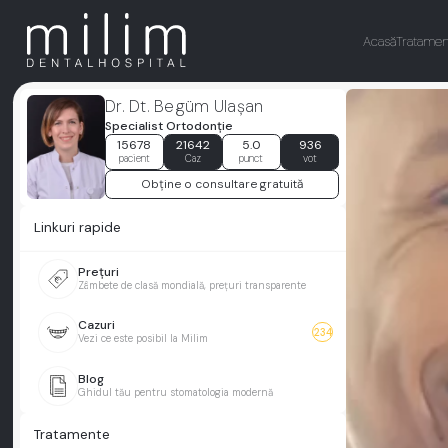
Acasă
Tratamen
Dr. Dt. Begüm Ulaşan
Specialist Ortodonţie
15678
21642
5.0
936
pacient
Caz
punct
vot
Obține o consultare gratuită
Linkuri rapide
Prețuri
Zâmbete de clasă mondială, prețuri transparente
Cazuri
234
Vezi ce este posibil la Milim
Blog
Ghidul tău pentru stomatologia modernă
Tratamente