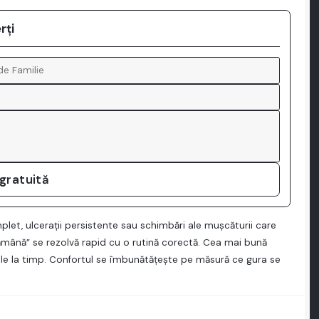
rți
 gratuită
plet, ulcerații persistente sau schimbări ale mușcăturii care
mână” se rezolvă rapid cu o rutină corectă. Cea mai bună
lele la timp. Confortul se îmbunătățește pe măsură ce gura se