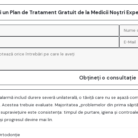
ți un Plan de Tratament Gratuit de la Medicii Noștri Expe
Obțineți o consultație
larmă includ durere severă unilaterală, o tăviță care nu se așază com
 Acestea trebuie evaluate. Majoritatea „problemelor din prima săptă
 supraviețuire este consistența: timpul de purtare, igiena și controa
 progresul devine mai lin.
rtodonție