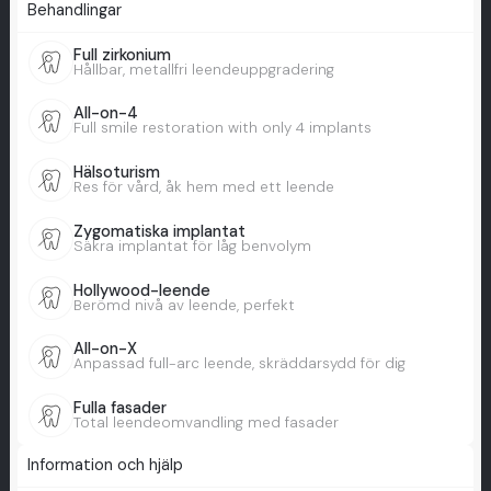
Behandlingar
Full zirkonium
Hållbar, metallfri leendeuppgradering
All-on-4
Full smile restoration with only 4 implants
Hälsoturism
Res för vård, åk hem med ett leende
Zygomatiska implantat
Säkra implantat för låg benvolym
Hollywood-leende
Berömd nivå av leende, perfekt
All-on-X
Anpassad full-arc leende, skräddarsydd för dig
Fulla fasader
Total leendeomvandling med fasader
Information och hjälp