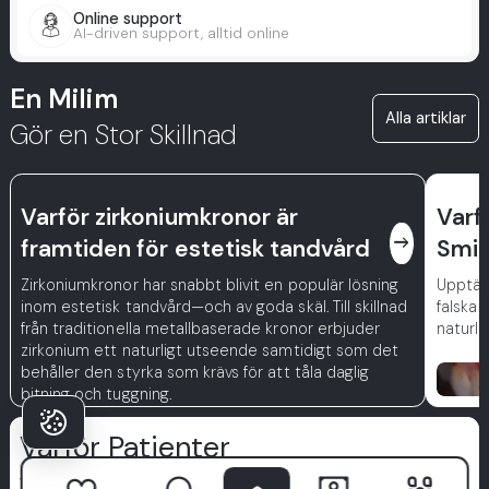
Online support
AI-driven support, alltid online
En Milim
Alla artiklar
Gör en Stor Skillnad
Varför zirkoniumkronor är
Varf
east
framtiden för estetisk tandvård
Smil
Zirkoniumkronor har snabbt blivit en populär lösning
Upptäck
inom estetisk tandvård—och av goda skäl. Till skillnad
falska 
från traditionella metallbaserade kronor erbjuder
naturli
zirkonium ett naturligt utseende samtidigt som det
behåller den styrka som krävs för att tåla daglig
bitning och tuggning.
Varför Patienter
Väljer Milim?