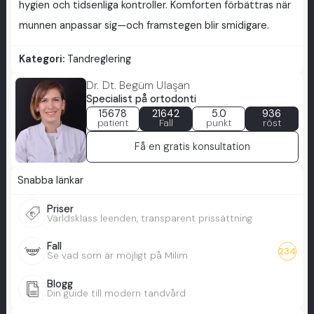
hygien och tidsenliga kontroller. Komforten förbättras när
munnen anpassar sig—och framstegen blir smidigare.
Kategori:
Tandreglering
Dr. Dt. Begüm Ulaşan
Specialist på ortodonti
15678
21642
5.0
936
patient
Fall
punkt
röst
Få en gratis konsultation
Snabba länkar
Priser
Världsklass leenden, transparent prissättning
Fall
234
Se vad som är möjligt på Milim
Blogg
Din guide till modern tandvård