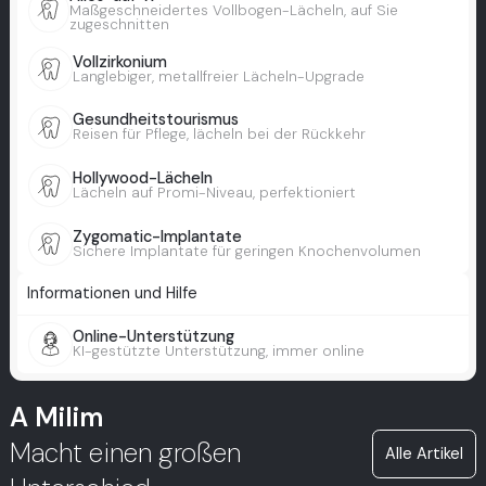
Maßgeschneidertes Vollbogen-Lächeln, auf Sie
zugeschnitten
Vollzirkonium
Langlebiger, metallfreier Lächeln-Upgrade
Gesundheitstourismus
Reisen für Pflege, lächeln bei der Rückkehr
Hollywood-Lächeln
Lächeln auf Promi-Niveau, perfektioniert
Zygomatic-Implantate
Sichere Implantate für geringen Knochenvolumen
Informationen und Hilfe
Online-Unterstützung
KI-gestützte Unterstützung, immer online
A Milim
Macht einen großen
Alle Artikel