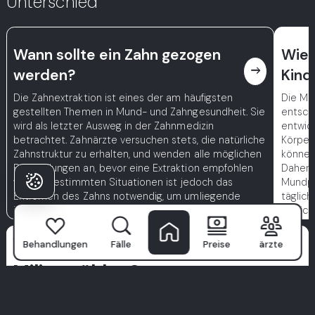
Unterschied
Wann sollte ein Zahn gezogen
Wie 
east
werden?
Kind
Die Zahnextraktion ist eines der am häufigsten
Die Mu
gestellten Themen in Mund- und Zahngesundheit. Sie
entsch
wird als letzter Ausweg in der Zahnmedizin
entwic
betrachtet. Zahnärzte versuchen stets, die natürliche
Körper
Zahnstruktur zu erhalten, und wenden alle möglichen
können 
Behandlungen an, bevor eine Extraktion empfohlen
Daher i
wird. In bestimmten Situationen ist jedoch das
Mundpfl
Entfernen des Zahns notwendig, um umliegende
täglich
Zähne und orale Strukturen zu schützen.
jährlic
Warum Patienten
Behandlungen
Fälle
Preise
ärzte
Milim wählen?
Milim Dental Hospital
ist nicht nur eine Klinik—hier beginnt
das selbstbewusste Lächeln. Mit einem Team von weltklasse