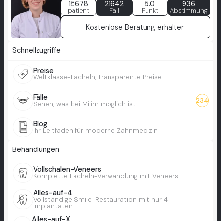
15678
21642
5.0
936
patient
Fall
Punkt
Abstimmung
Kostenlose Beratung erhalten
Schnellzugriffe
Preise
Weltklasse-Lächeln, transparente Preise
Fälle
234
Sehen, was bei Milim möglich ist
Blog
Ihr Leitfaden für moderne Zahnmedizin
Behandlungen
Vollschalen-Veneers
Komplette Lächeln-Verwandlung mit Veneers
Alles-auf-4
Vollständige Smile-Restauration mit nur 4
Implantaten
Alles-auf-X