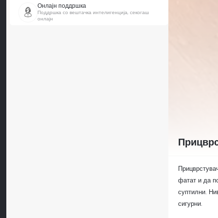
Онлајн поддршка
Поддршка со вештачка интелигенција, секогаш
онлајн
Прицврс
Прицврстувач
фатат и да п
суптилни. Ни
сигурни.