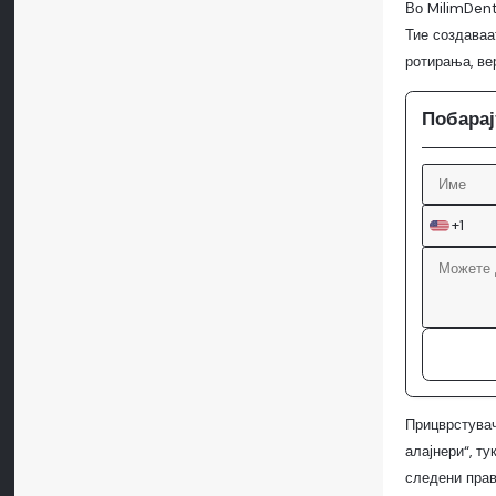
Во MilimDent
Тие создаваа
ротирања, ве
Побарај
+1
Прицврстувач
алајнери“, т
следени прав