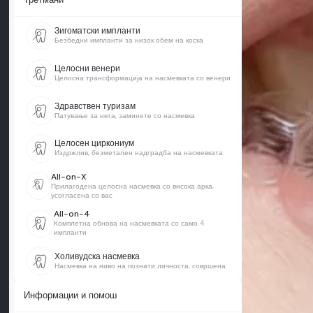
Зигоматски импланти
Безбедни импланти за низок обем на коска
Целосни венери
Целосна трансформација на насмевката со венери
Здравствен туризам
Патување за нега, заминете со насмевка
Целосен циркониум
Издржлив, безметален надградба на насмевката
All-on-X
Прилагодена целосна насмевка со висока арка,
усогласена со вас
All-on-4
Комплетна обнова на насмевката со само 4
импланти
Холивудска насмевка
Насмевка на ниво на познати личности, совршена
Информации и помош