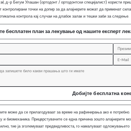
al, д-р Бегум Улашан (ортодонт / ортодонтски специјалист) користи пр
т контролирани точки на допир за да алајнерите можат да применат сила
ртикална контрола кај случаи на длабок залак и тешки заби за следење.
те бесплатен план за лекување од нашите експерт ле
Добијте бесплатна кон
ите може да се прилагодуваат за време на рафинирања ако е потребно. К
уку и биомеханика. Прицврстувачите се една причина зошто алајнерите мо
илно, тие ја зголемуваат предвидливоста, го намалуваат одложувањето 