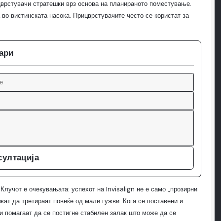
ицврстувачи стратешки врз основа на планираното поместување.
 во вистинската насока. Прицврстувачите често се користат за
кари
султација
лучот е очекувањата: успехот на Invisalign не е само „прозирни
жат да третираат повеќе од мали гужви. Кога се поставени и
и помагаат да се постигне стабилен залак што може да се