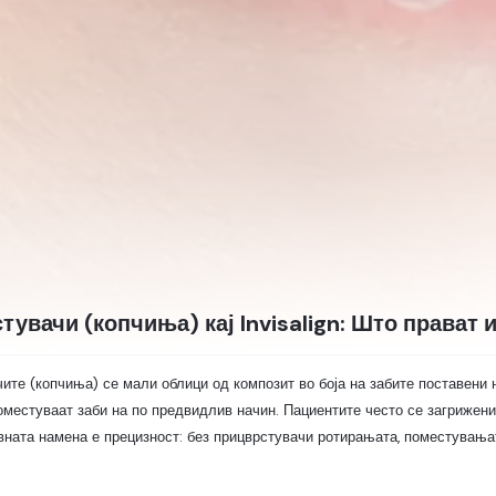
тувачи (копчиња) кај Invisalign: Што прават 
ите (копчиња) се мали облици од композит во боја на забите поставени 
оместуваат заби на по предвидлив начин. Пациентите често се загрижени 
вната намена е прецизност: без прицврстувачи ротирањата, поместувањат