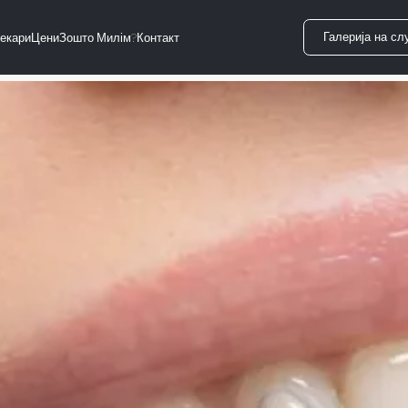
Галерија на сл
екари
Цени
Зошто Милім?
Контакт