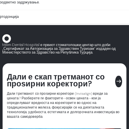
соодветно задржување.
ртодонција
Milim Dental Hospital е првиот стоматолошки центар што доби
„Сертификат за Авторизација за Здравствен Туризам“ издаден од
Министерството за Здравство на Република Турција.
Дали е скап третманот со
east
проѕирни коректори?
Дали третманот со проѕирни коректори (Invisalign) вреди за
цената? Разберете ги факторите—освен цената—кои ја
определуваат вредноста на коректорите во однос на
традиционалните железа, фокусирајќи се на дигиталната
технологија, удобноста, естетиката и долгорочната инвестиција во
вашата самодоверба.