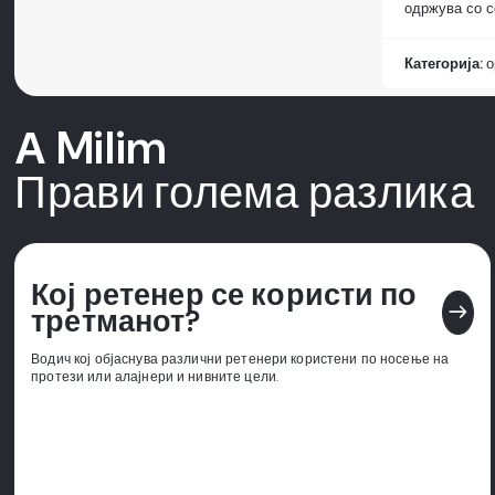
одржува со 
Категорија:
о
А Milim
Прави голема разлика
Кој ретенер се користи по
east
третманот?
Водич кој објаснува различни ретенери користени по носење на
протези или алајнери и нивните цели.