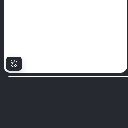
Зошто
пациентите
Избираат Milim?