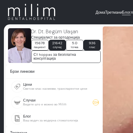
Дома
Третмани
Блог
л
Dr. Dt. Begüm Ulaşan
Специјалист за ортодонција
15678
21642
5.0
936
пациент
случај
точка
глас
Ст hoppas за безплатна
консултација
Брзи линкови
Цени
Светски клас насмевки, транспарентни цени
Случаи
234
Видете што е можно во Milim
Блог
Ваш водич за модерна стоматологија
Третмани