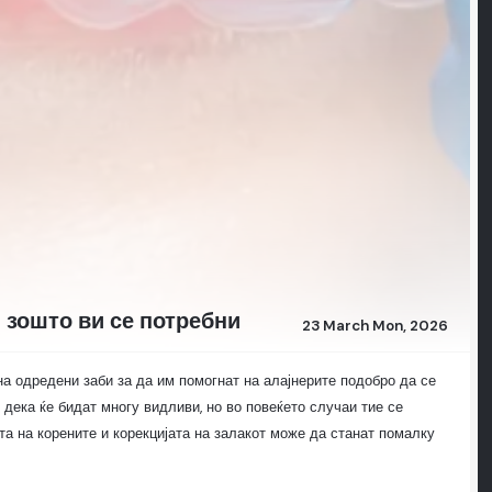
и зошто ви се потребни
23 March Mon, 2026
на одредени заби за да им помогнат на алајнерите подобро да се
дека ќе бидат многу видливи, но во повеќето случаи тие се
а на корените и корекцијата на залакот може да станат помалку