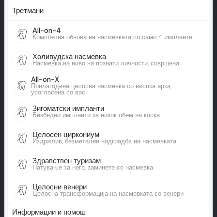
Третмани
All-on-4
Комплетна обнова на насмевката со само 4 импланти
Холивудска насмевка
Насмевка на ниво на познати личности, совршена
All-on-X
Прилагодена целосна насмевка со висока арка,
усогласена со вас
Зигоматски импланти
Безбедни импланти за низок обем на коска
Целосен циркониум
Издржлив, безметален надградба на насмевката
Здравствен туризам
Патување за нега, заминете со насмевка
Целосни венери
Целосна трансформација на насмевката со венери
Информации и помош