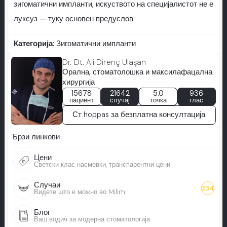
зигоматични импланти, искуството на специјалистот не е
луксуз — туку основен предуслов.
Категорија:
Зигоматични импланти
Dr. Dt. Ali Direnç Ulaşan
Орална, стоматолошка и максилафацална
хирургија
15678
21642
5.0
936
пациент
случај
точка
глас
Ст hoppas за безплатна консултација
Брзи линкови
Цени
Светски клас насмевки, транспарентни цени
Случаи
234
Видете што е можно во Milim
Блог
Ваш водич за модерна стоматологија