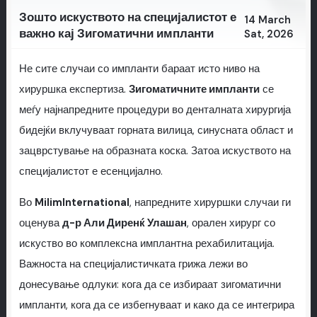
Зошто искуството на специјалистот е
14 March
важно кај Зигоматични импланти
Sat, 2026
Не сите случаи со импланти бараат исто ниво на
хируршка експертиза.
Зигоматичните импланти
се
меѓу најнапредните процедури во денталната хирургија
бидејќи вклучуваат горната вилица, синусната област и
зацврстување на образната коска. Затоа искуството на
специјалистот е есенцијално.
Во
MilimInternational
, напредните хируршки случаи ги
оценува
д-р Али Диренќ Улашан
, орален хирург со
искуство во комплексна имплантна рехабилитација.
Важноста на специјалистичката грижа лежи во
донесување одлуки: кога да се избираат зигоматични
импланти, кога да се избегнуваат и како да се интегрира