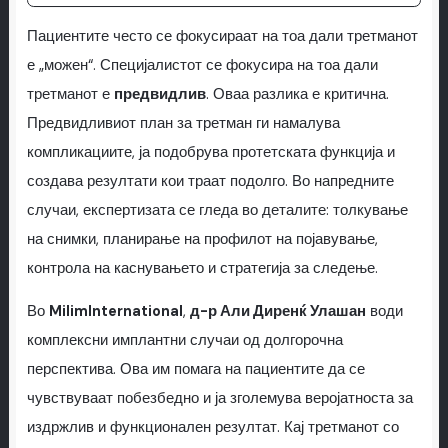
Пациентите често се фокусираат на тоа дали третманот
е „можен“. Специјалистот се фокусира на тоа дали
третманот е
предвидлив
. Оваа разлика е критична.
Предвидливиот план за третман ги намалува
компликациите, ја подобрува протетската функција и
создава резултати кои траат подолго. Во напредните
случаи, експертизата се гледа во деталите: толкување
на снимки, планирање на профилот на појавување,
контрола на каснувањето и стратегија за следење.
Во
MilimInternational
,
д-р Али Диренќ Улашан
води
комплексни имплантни случаи од долгорочна
перспектива. Ова им помага на пациентите да се
чувствуваат побезбедно и ја зголемува веројатноста за
издржлив и функционален резултат. Кај третманот со