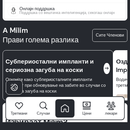
Онлајн поддршка
Поддршка со вештачка интелигенција, секогаш онлајн
А Milim
Сите Членови
Прави голема разлика
Субпериостални импланти и
Оздр
east
сериозна загуба на коски
Impl
Откријте како субпериосталните импланти
Водич 
помагаат при обновување на забите во случаи со
третма
сериозна загуба на коски.
Зошто пациентите
Третмани
Случаи
Цени
лекари
Избираат Milim?