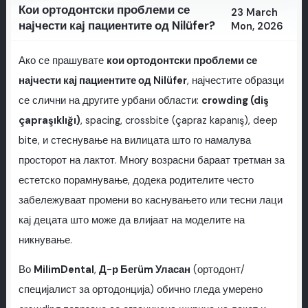
Кои ортодонтски проблеми се
23 March
најчести кај пациентите од Nilüfer?
Mon, 2026
Ако се прашувате
кои ортодонтски проблеми се
најчести кај пациентите од Nilüfer
, најчестите образци
се слични на другите урбани области:
crowding (diş
çapraşıklığı)
, spacing, crossbite (çapraz kapanış), deep
bite, и стеснување на вилицата што го намалува
просторот на лактот. Многу возрасни бараат третман за
естетско порамнување, додека родителите често
забележуваат промени во каснувањето или тесни лаци
кај децата што може да влијаат на моделите на
никнување.
Во
MilimDental
,
Д-р Бегüm Уласан
(ортодонт/
специјалист за ортодонција) обично гледа умерено