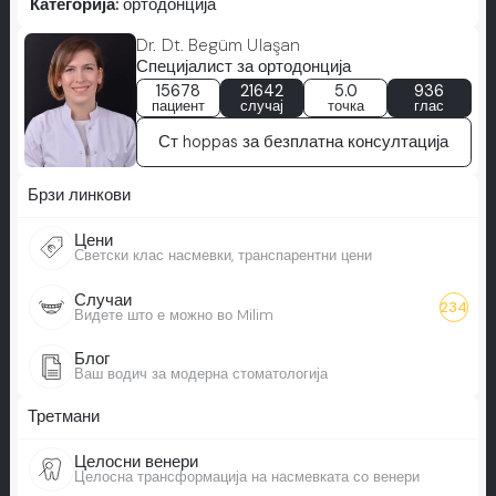
Категорија:
ортодонција
Dr. Dt. Begüm Ulaşan
Специјалист за ортодонција
15678
21642
5.0
936
пациент
случај
точка
глас
Ст hoppas за безплатна консултација
Брзи линкови
Цени
Светски клас насмевки, транспарентни цени
Случаи
234
Видете што е можно во Milim
Блог
Ваш водич за модерна стоматологија
Третмани
Целосни венери
Целосна трансформација на насмевката со венери