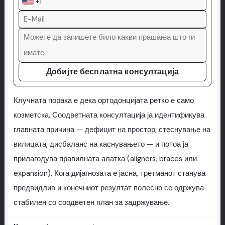
+1
Добијте бесплатна консултација
Клучната порака е дека ортодонцијата ретко е само
козметска. Соодветната консултација ја идентификува
главната причина — дефицит на простор, стеснување на
вилицата, дисбаланс на каснувањето — и потоа ја
прилагодува правилната алатка (aligners, braces или
expansion). Кога дијагнозата е јасна, третманот станува
предвидлив и конечниот резултат полесно се одржува
стабилен со соодветен план за задржување.