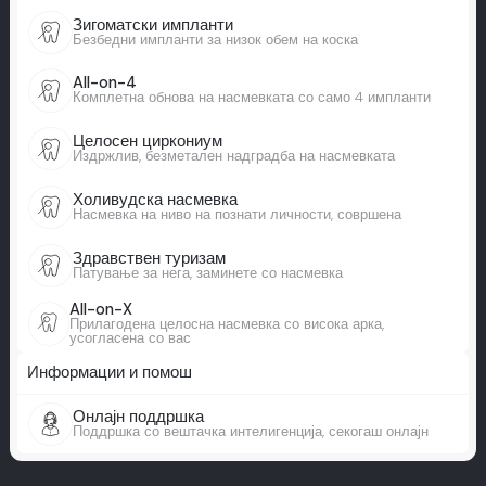
Зигоматски импланти
Безбедни импланти за низок обем на коска
All-on-4
Комплетна обнова на насмевката со само 4 импланти
Целосен циркониум
Издржлив, безметален надградба на насмевката
Холивудска насмевка
Насмевка на ниво на познати личности, совршена
Здравствен туризам
Патување за нега, заминете со насмевка
All-on-X
Прилагодена целосна насмевка со висока арка,
усогласена со вас
Информации и помош
Онлајн поддршка
Поддршка со вештачка интелигенција, секогаш онлајн