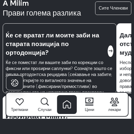
А Milim
Сите Членови
Прави голема разлика
Ќе се вратат ли моите заби на
Дали
старата позиција по
отст
east
ортодонција?
муд
Ќе се поместат ли вашите заби по корекции со
Неспос
фиксни или проѕирни саплунки? Сознајте зошто се
избора
јавува ортодонтска рецидива (сеќавање на забите,
и непр
раст) и откријте го виталното значење на
доволн
задржувачите (фиксирани/премостливи) во
прават
постигнувањето на навистина траен, прекрасен
за мно
насмев по третманот.
мудрос
Зошто пациентите
предиз
Третмани
Случаи
Цени
лекари
со доп
Избираат Milim?
Milim Dental Hospital
не е само клиника—тоа е место каде
што почнуваат доверливите насмевки. Со тим на светска