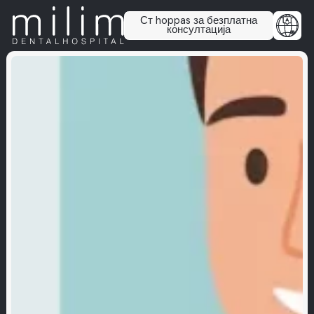
Ст hoppas за безплатна
консултација