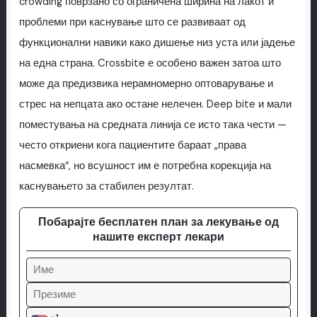
crowding поврзано со ограничена ширина на лакот и
проблеми при каснување што се развиваат од
функционални навики како дишење низ уста или јадење
на една страна. Crossbite е особено важен затоа што
може да предизвика нерамномерно оптоварување и
стрес на непцата ако остане нелечен. Deep bite и мали
поместувања на средната линија се исто така чести —
често откриени кога пациентите бараат „права
насмевка“, но всушност им е потребна корекција на
каснувањето за стабилен резултат.
Побарајте бесплатен план за лекување од
нашите експерт лекари