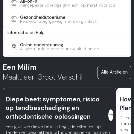
All-on-X
Aangepaste volledige glimlach, op maat voor jou
Gezondheidstoerisme
Reis voor zorg, ga weg met een glimlach
Informatie en Hulp
Online ondersteuning
AI-gestuurde ondersteuning, altijd online
Een Milim
Alle Artikelen
Maakt een Groot Verschil
Diepe beet: symptomen, risico
How 
op tandbeschadiging en
Plan
east
orthodontische oplossingen
Discove
from dig
Een gids die diepe beet uitlegt, de effecten op
radiant
tanden en beschikbare orthodontische oplossingen.