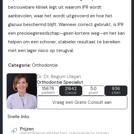
betrouwbare kliniek legt uit waarom IPR wordt
aanbevolen, waar het wordt uitgevoerd en hoe het
glazuur beschermd blijft. Wanneer correct gebruikt, is IPR
een precisiegereedschap—geen kortere weg—en het kan
helpen om een schoner, stabieler resultaat te bereiken
met een lager risico op terugval.
Categorie:
Orthodontie
Dr. Dt. Begüm Ulaşan
Orthodontie Specialist
15678
21642
5.0
936
patiënt
Casus
punt
stem
Vraag een Gratis Consult aan
Snelle links
Prijzen
Wereldklasse glimlachen, transparante prijzen