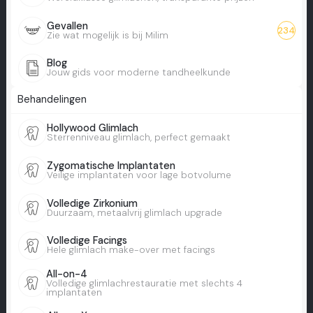
Gevallen
234
Zie wat mogelijk is bij Milim
Blog
Jouw gids voor moderne tandheelkunde
Behandelingen
Hollywood Glimlach
Sterrenniveau glimlach, perfect gemaakt
Zygomatische Implantaten
Veilige implantaten voor lage botvolume
Volledige Zirkonium
Duurzaam, metaalvrij glimlach upgrade
Volledige Facings
Hele glimlach make-over met facings
All-on-4
Volledige glimlachrestauratie met slechts 4
implantaten