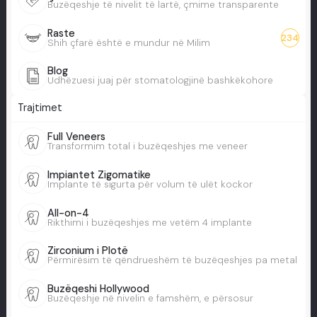
Buzëqeshje të nivelit të lartë, çmime transparente
Raste
234
Shih çfarë është e mundur në Milim
Blog
Udhëzuesi juaj për stomatologjinë bashkëkohore
Trajtimet
Full Veneers
Transformim total i buzëqeshjes me veneer
Impiantet Zigomatike
Implante të sigurta për volum të ulët kockor
All-on-4
Rikthimi i buzëqeshjes me vetëm 4 implante
Zirconium i Plotë
Përmirësim të qëndrueshëm të buzëqeshjes pa metal
Buzëqeshi Hollywood
Buzëqeshje në nivelin e famshëm, e përsosur