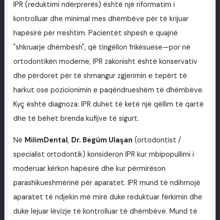
IPR (reduktimi ndërprerës) është një riformatim i
kontrolluar dhe minimal mes dhëmbëve për të krijuar
hapësirë për rreshtim. Pacientët shpesh e quajnë
"shkruarje dhëmbësh", që tingëllon frikësuese—por në
ortodontikën moderne, IPR zakonisht është konservativ
dhe përdoret për të shmangur zgjerimin e tepërt të
harkut ose pozicionimin e paqëndrueshëm të dhëmbëve.
Kyç është diagnoza: IPR duhet të ketë një qëllim të qartë
dhe të bëhet brenda kufijve të sigurt.
Në
MilimDental
,
Dr. Begüm Ulaşan
(ortodontist /
specialist ortodontik) konsideron IPR kur mbipopullimi i
moderuar kërkon hapësirë dhe kur përmirëson
parashikueshmërinë për aparatet. IPR mund të ndihmojë
aparatet të ndjekin më mirë duke reduktuar fërkimin dhe
duke lejuar lëvizje të kontrolluar të dhëmbëve. Mund të