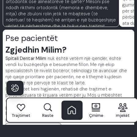
ortodontik ose alineatorëve të qartë? Mësoni pse
gjumin
ndodh rikthimi ortodontik (memoria e dhëmbëve,
për sh
rritja) dhe zbuloni rolin jetik të mbajtësve (të
përbëjn
ndërtuar/ të heqshëm) në arritjen e një buzëqeshjeje
ata du
vërtet të përhershme dhe të bukur pas trajtimit.
Pse pacientët
Zgjedhin Milim?
Spitali Dentar Milim
nuk është vetëm një qendër, është
vendi ku buzëqeshja e besueshme fillon. Me një ekip
specialistësh të nivelit botëror, teknologji të avancuar dhe
një qasje prioritare për pacientin, ne e kthejmë kujdesin
dental në një përvojë të klasit të lartë.
Ne prioritet keni higjienën, rehatisë dhe trajtimet e
personalizuara të krijuara vetëm për ju. Mos u mbështet
vetëm në fjalët tona, eksploroni histori të vërteta nga
pacientë të vërtetë.
Buzëqeshja juaj e përsosur fillon këtu. Bashkohuni me
Trajtimet
Raste
Çmime
mjekët
përvojën Milim.
Shiko të gjitha përvojat