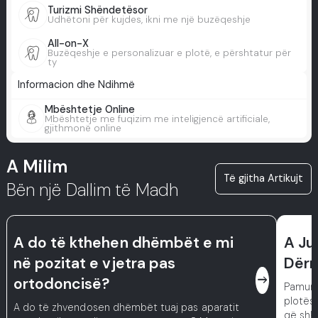
Turizmi Shëndetësor
Udhëtoni për kujdes, ikni me një buzëqeshje
All-on-X
Buzëqeshje e personalizuar e plotë, e përshtatur për
ty
Informacion dhe Ndihmë
Mbështetje Online
Mbështetje me fuqizim me inteligjencë artificiale,
gjithmonë online
A Milim
Të gjitha Artikujt
Bën një Dallim të Madh
A do të kthehen dhëmbët e mi
A Ju
në pozitat e vjetra pas
Dërr
east
ortodoncisë?
Pamund
plotësi
A do të zhvendosen dhëmbët tuaj pas aparatit
që shk