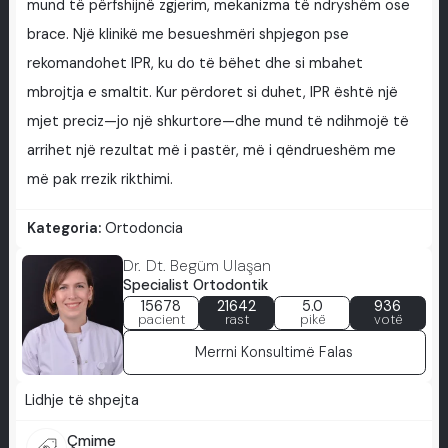
mund të përfshijnë zgjerim, mekanizma të ndryshëm ose
brace. Një klinikë me besueshmëri shpjegon pse
rekomandohet IPR, ku do të bëhet dhe si mbahet
mbrojtja e smaltit. Kur përdoret si duhet, IPR është një
mjet preciz—jo një shkurtore—dhe mund të ndihmojë të
arrihet një rezultat më i pastër, më i qëndrueshëm me
më pak rrezik rikthimi.
Kategoria:
Ortodoncia
Dr. Dt. Begüm Ulaşan
Specialist Ortodontik
15678
21642
5.0
936
pacient
rast
pikë
votë
Merrni Konsultimë Falas
Lidhje të shpejta
Çmime