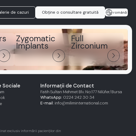
lerie de cazuri
Obține o consultare gratuită
română
rs
Zygomatic
Full
Implants
Zirconium
arrow_forward_ios
arrow_forward_ios
arrow_forward_ios
e Sociale
Informații de Contact
ram
Fatih Sultan Mehmet Blv. No:177 Nilüfer/Bursa
WhatsApp:
0224 242 30 34
ook
E-mail:
info@miliminternational.com
e
inat exclusiv informării pacienților din