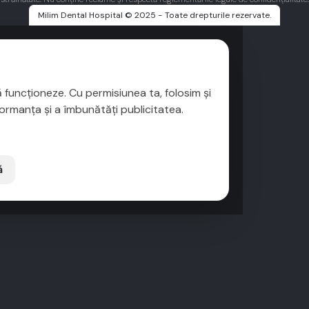
Milim Dental Hospital © 2025 - Toate drepturile rezervate.
 funcționeze. Cu permisiunea ta, folosim și
ormanța și a îmbunătăți publicitatea.
ă