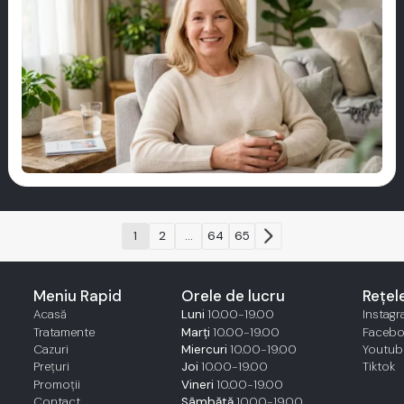
1
2
...
64
65
Meniu Rapid
Orele de lucru
Rețel
Acasă
Luni
10.00-19.00
Instag
Tratamente
Marți
10.00-19.00
Faceb
Cazuri
Miercuri
10.00-19.00
Youtub
Prețuri
Joi
10.00-19.00
Tiktok
Promoții
Vineri
10.00-19.00
Contact
Sâmbătă
10.00-19.00