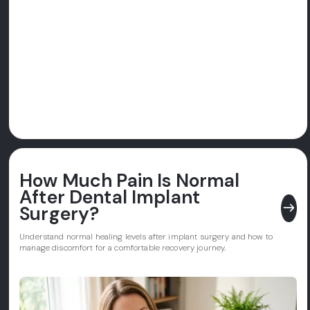
How Much Pain Is Normal
After Dental Implant
east
Surgery?
Understand normal healing levels after implant surgery and how to
manage discomfort for a comfortable recovery journey.