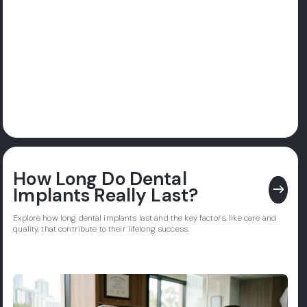
How Long Do Dental
east
Implants Really Last?
Explore how long dental implants last and the key factors, like care and
quality, that contribute to their lifelong success.