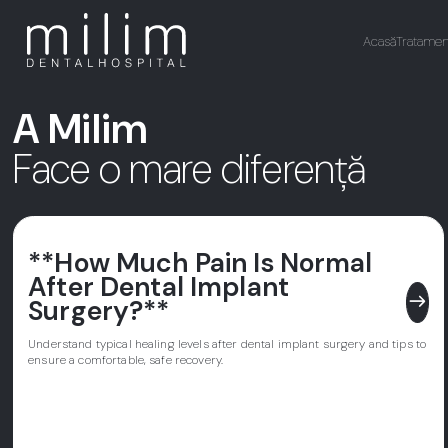
Acasă
Tratamen
A Milim
Face o mare diferență
**How Much Pain Is Normal
After Dental Implant
east
Surgery?**
Understand typical healing levels after dental implant surgery and tips to
ensure a comfortable, safe recovery.