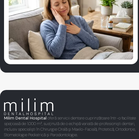
Milim Dental Hospital
oferă servicii dentare cuprinzătoare într-o facilitate
spațioasă de 1.000 m², susținută de o echipă variată de profesioniști dentari,
inclusiv specialiști în Chirurgie Orală și Maxilo-Facială, Protetică, Ortodonție,
Stomatologie Pediatrică și Parodontologie.