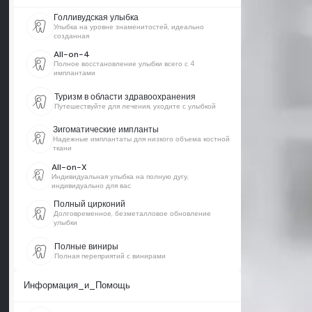
Голливудская улыбка
Улыбка на уровне знаменитостей, идеально
созданная
All-on-4
Полное восстановление улыбки всего с 4
имплантами
Туризм в области здравоохранения
Путешествуйте для лечения, уходите с улыбкой
Зигоматические импланты
Надежные имплантаты для низкого объема костной
ткани
All-on-X
Индивидуальная улыбка на полную дугу,
индивидуально для вас
Полный цирконий
Долговременное, безметалловое обновление
улыбки
Полные виниры
Полная переприятий с винирами
Информация_и_Помощь