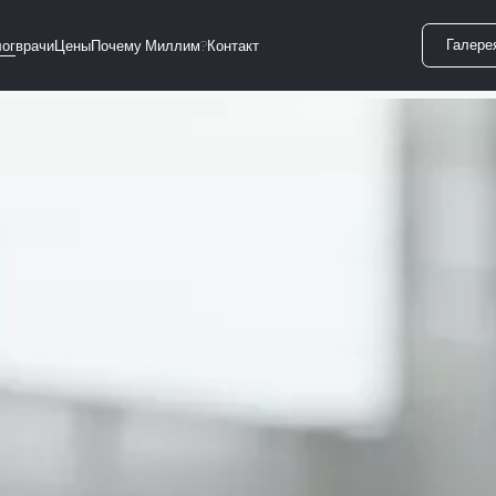
Галере
ог
врачи
Цены
Почему Миллим?
Контакт