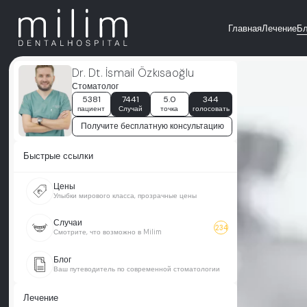
Главная
Лечение
Бл
Dr. Dt. İsmail Özkısaoğlu
Стоматолог
5381
7441
5.0
344
пациент
Случай
точка
голосовать
Получите бесплатную консультацию
Быстрые ссылки
Цены
Улыбки мирового класса, прозрачные цены
Случаи
234
Смотрите, что возможно в Milim
Блог
Ваш путеводитель по современной стоматологии
Лечение