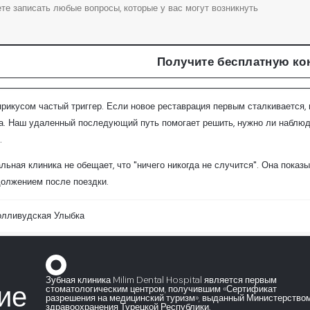
Получите бесплатную ко
рикусом частый триггер. Если новое реставрация первым сталкивается, 
а. Наш удаленный последующий путь помогает решить, нужно ли наблюда
.
ьная клиника не обещает, что "ничего никогда не случится". Она показы
должением после поездки.
олливудская Улыбка
Зубная клиника Milim Dental Hospital является первым
ие
стоматологическим центром, получившим «Сертификат
разрешения на медицинский туризм», выданный Министерство
здравоохранения Турецкой Республики.