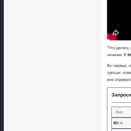
"Что делать,
лечения. В
M
Во-первых: п
третьих: отм
или отремонт
Запроси
+1