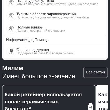
Голливудская улыбка
Улыбка на уровне знаменитостей, идеально созданная
Туризм в области здравоохранения
Путешествуйте для лечения, уходите с улыбкой
Полные виниры
Полная переприятий с винирами
Информация_и_Помощь
Онлайн поддержка
Поддержка на базе ИИ, всегда онлайн
Милим
Все статьи
Имеет большое значение
Какой ретейнер используется
Как 
после керамических
импл
east
брекетов?
тра