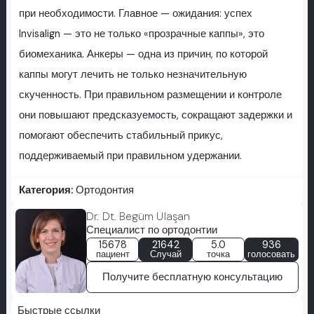
при необходимости. Главное — ожидания: успех
Invisalign — это не только «прозрачные каппы», это
биомеханика. Анкеры — одна из причин, по которой
каппы могут лечить не только незначительную
скученность. При правильном размещении и контроле
они повышают предсказуемость, сокращают задержки и
помогают обеспечить стабильный прикус,
поддерживаемый при правильном удержании.
Категория:
Ортодонтия
Dr. Dt. Begüm Ulaşan
Специалист по ортодонтии
15678
21642
5.0
936
пациент
Случай
точка
голосовать
Получите бесплатную консультацию
Быстрые ссылки