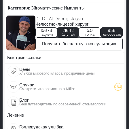
Категория:
Зйгоматические Импланты
Dr. Dt. Ali Direnç Ulaşan
Челюстно-лицевой хирург
15678
21642
5.0
936
пациент
Случай
точка
голосовать
Получите бесплатную консультацию
Быстрые ссылки
Цены
Улыбки мирового класса, прозрачные цены
Случаи
234
Смотрите, что возможно в Milim
Блог
Ваш путеводитель по современной стоматологии
Лечение
Голливудская улыбка