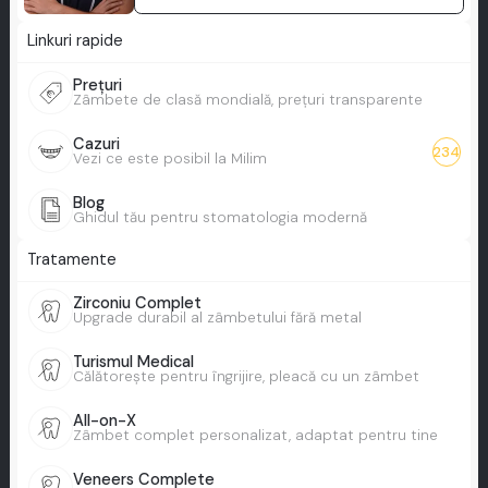
Linkuri rapide
Prețuri
Zâmbete de clasă mondială, prețuri transparente
Cazuri
234
Vezi ce este posibil la Milim
Blog
Ghidul tău pentru stomatologia modernă
Tratamente
Zirconiu Complet
Upgrade durabil al zâmbetului fără metal
Turismul Medical
Călătorește pentru îngrijire, pleacă cu un zâmbet
All-on-X
Zâmbet complet personalizat, adaptat pentru tine
Veneers Complete