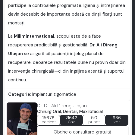
participe la controalele programate. Igiena și întreținerea
devin deosebit de importante odată ce dinții fixați sunt
montați.
La
MilimInternational
, scopul este de a face
recuperarea predictibilă și gestionabilă.
Dr. Ali Direnç
Ulaşan
se asigură că pacienții înțeleg planul de
recuperare, deoarece rezultatele bune nu provin doar din
intervenția chirurgicală—ci din îngrijirea atentă și suportul
continuu.
Categorie:
Implanturi zigomatice
Dr. Dt. Ali Direnç Ulaşan
Chirurg Oral, Dentar, Maxilofacial
15678
21642
5.0
936
pacient
Caz
punct
vot
Obține o consultare gratuită