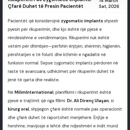
14 March
Çfarë Duhet të Presin Pacientët
Sat, 2026
Pacientët që konsiderojnë
zygomatic implants
shpesh
pyesin për rikuperimin, dhe kjo është një pjesë e
rëndësishme e vendimmarrjes. Rikuperimi nuk është
vetëm për dhimbjen—përfshin ënjtjen, shërimin, higjienën,
përshtatjen e të folurit dhe kthimin e ngadaltë në
funksion normal. Sepse zygomatic implants përdoren në
raste të avancuara, udhëzimet për rikuperim duhet të
jenë të qarta dhe realiste.
Në
MilimInternational
, planifikimi i rikuperimit është
pjesë e trajtimit që nga fillimi.
Dr. Ali Direnç Ulaşan
, si
kirurg oral
, shpjegon çfarë është normale pas operacionit
dhe çfarë duhet të raportohet menjëherë. Ënjtje e
hershme, mavijosje e lehtë dhe ndjeshmëri e indit mund