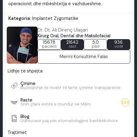
operacionit dhe mbështetja e vazhdueshme.
Kategoria:
Implantet Zygomatike
Dr. Dt. Ali Direnç Ulaşan
Kirurg Oral, Dental dhe Maksilofacial
15678
21642
5.0
936
pacient
rast
pikë
votë
Merrni Konsultimë Falas
Lidhje të shpejta
Çmime
Buzëqeshje të nivelit të lartë, çmime transparente
Raste
234
Shih çfarë është e mundur në Milim
Blog
Udhëzuesi juaj për stomatologjinë bashkëkohore
Trajtimet