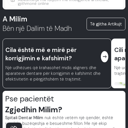
gjithmonë online
A Milim
Të gjitha Artikujt
Bën një Dallim të Madh
Cila është më e mirë për
Cili
east
korrigjimin e kafshimit?
apar
Një udhëzues që krahasohet midis aligners dhe
Një ud
aparateve dentare për korrigjimin e kafshimit dhe
trajtim
efektivitetin e përgjithshëm të trajtimit.
Pse pacientët
Zgjedhin Milim?
Spitali Dentar Milim
nuk është vetëm një qendër, është
vendi ku buzëqeshja e besueshme fillon. Me një ekip