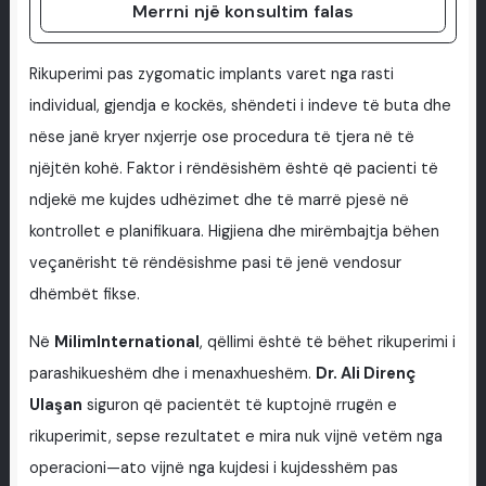
Merrni një konsultim falas
Rikuperimi pas zygomatic implants varet nga rasti
individual, gjendja e kockës, shëndeti i indeve të buta dhe
nëse janë kryer nxjerrje ose procedura të tjera në të
njëjtën kohë. Faktor i rëndësishëm është që pacienti të
ndjekë me kujdes udhëzimet dhe të marrë pjesë në
kontrollet e planifikuara. Higjiena dhe mirëmbajtja bëhen
veçanërisht të rëndësishme pasi të jenë vendosur
dhëmbët fikse.
Në
MilimInternational
, qëllimi është të bëhet rikuperimi i
parashikueshëm dhe i menaxhueshëm.
Dr. Ali Direnç
Ulaşan
siguron që pacientët të kuptojnë rrugën e
rikuperimit, sepse rezultatet e mira nuk vijnë vetëm nga
operacioni—ato vijnë nga kujdesi i kujdesshëm pas