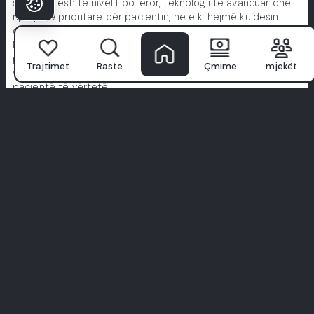
specialistësh të nivelit botëror, teknologji të avancuar dhe
një qasje prioritare për pacientin, ne e kthejmë kujdesin
dental në një përvojë të klasit të lartë.
Ne prioritet keni higjienën, rehatisë dhe trajtimet e
personalizuara të krijuara vetëm për ju. Mos u mbështet
Trajtimet
Raste
Çmime
mjekët
vetëm në fjalët tona, eksploroni histori të vërteta nga
pacientë të vërtetë.
Buzëqeshja juaj e përsosur fillon këtu. Bashkohuni me
përvojën Milim.
Shiko të gjitha përvojat