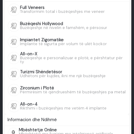
Full Veneers
Transformim total i buzëqeshjes me veneer
Buzëqeshi Hollywood
Buzëqeshje në nivelin e famshëm, e përsosur
Impiantet Zigomatike
Implante të sigurta për volum të ulët kockor
All-on-X
Buzëqeshje e personalizuar e plotë, e përshtatur për
ty
Turizmi Shëndetësor
Udhëtoni për kujdes, ikni me një buzëqeshje
Zirconium i Plotë
Përmirësim të qëndrueshëm të buzëqeshjes pa metal
All-on-4
Rikthimi i buzëqeshjes me vetëm 4 implante
Informacion dhe Ndihmë
Mbështetje Online
Mbështetje me fuqizim me inteligjencë artificiale,