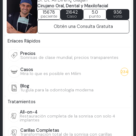
Cirujano Oral, Dental y Maxilofacial
15678
21642
5.0
936
paciente
Caso
punto
voto
Obtén una Consulta Gratuita
Enlaces Rápidos
Precios
Sonrisas de clase mundial, precios transparentes
Casos
234
Mira lo que es posible en Milim
Blog
Tu guía para la odontología moderna
Tratamientos
All-on-4
Restauración completa de la sonrisa con solo 4
implantes
Carillas Completas
Transformación total de la sonrisa con carillas