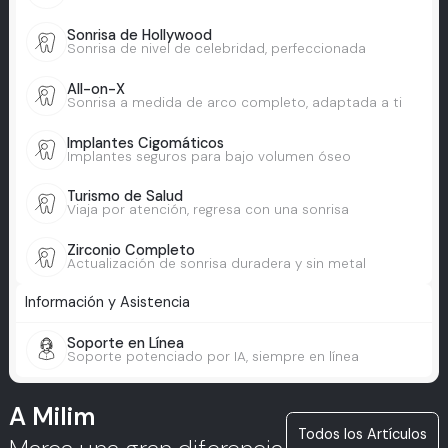
Sonrisa de Hollywood
Sonrisa de nivel de celebridad, perfeccionada
All-on-X
Sonrisa a medida de arco completo, adaptada a ti
Implantes Cigomáticos
Implantes seguros para bajo volumen óseo
Turismo de Salud
Viaja por atención, regresa con una sonrisa
Zirconio Completo
Actualización de sonrisa duradera y sin metal
Información y Asistencia
Soporte en Línea
Soporte potenciado por IA, siempre en línea
A Milim
Todos los Artículos