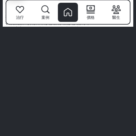
世界級專家的團隊、先進的技術和以病人為中心的方法，我們
將牙科護理轉變為高端體驗。
我們優先考慮衛生、舒適和為您量身定制的治療。不要僅僅聽
治疗
案例
價格
醫生
我們的話—探索來自真實病人的真實故事。
您的完美微笑從這裡開始。加入米林體驗。
查看所有體驗
play_arrow
pl