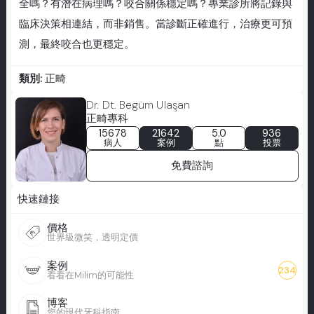
全嗎？有潛在病理嗎？咬合關係穩定嗎？專業診所將記錄與
臨床決策相連結，而非銷售。當診斷正確進行，治療更可預
測，最終咬合也更穩定。
類別:
正畸
Dr. Dt. Begüm Ulaşan
正畸專科
15678
21642
5.0
936
病人
案例
點
投票
免費諮詢
快速鏈接
價格
世界級微笑，透明定價
案例
234
看看在Milim的可能性
博客
您的現代牙科指南