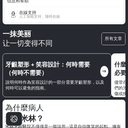
信息和幫助
在線支持
人工智能支持，隨時在線
一抹美丽
所有文章
让一切变得不同
牙齦塑形 + 笑容設計：何時需要
什麼
east
（何時不需要）
必要
說明何時作為笑容設計的一部分需要牙齦塑形，以及
儘管在
何時可以避免的指南。
們的牙
傷或疾
止牙齒
解決方
為什麼病人
牙根放
選擇米林？
米林牙科醫院
不僅僅是一個診所—這是自信微笑的起點。擁有