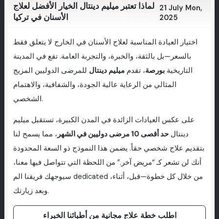
لماذا تعتبر ميليم دينتال الخيار الأفضل لعلاج
21 July Mon,
الأسنان في تركيا
2025
اختيار العيادة المناسبة لعلاج الأسنان في الخارج لا يتعلق فقط
بالسعر—بل بالثقة، والخبرة، والتجربة العامة. تقع في المدينة
التاريخية
بورصة
، تقدم
ميليم دينتال
للمرضى الدوليين المزيج
المثالي من الرعاية عالية الجودة، والشفافية، والاهتمام
الشخصي.
على عكس العيادات الزائدة في المدن الكبيرة، تستقبل ميليم
دينتال
حد أقصى 10 مرضى دوليين في الشهر
، مما يسمح لنا
بتقديم علاج شخصي حقاً. يضمن هذا النموذج ذو السعة المحدودة
أنك لن تشعر كـ “مريض آخر.” من اللحظة التي تتواصل فيها معنا،
سيوجهك فريقنا الم dedicated من خلال كل خطوة—قبل، أثناء،
وبعد زيارتك.
اطلب خطة علاج مجانية من أطبائنا الخبراء