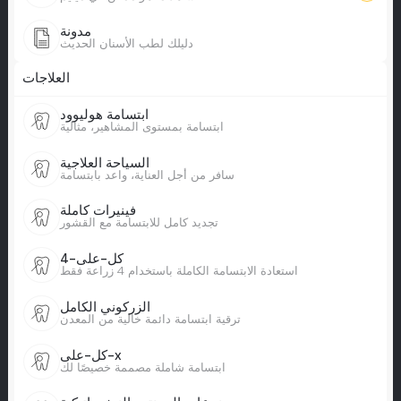
مدونة
دليلك لطب الأسنان الحديث
العلاجات
ابتسامة هوليوود
ابتسامة بمستوى المشاهير، مثالية
السياحة العلاجية
سافر من أجل العناية، واعد بابتسامة
فينيرات كاملة
تجديد كامل للابتسامة مع القشور
كل-على-4
استعادة الابتسامة الكاملة باستخدام 4 زراعة فقط
الزركوني الكامل
ترقية ابتسامة دائمة خالية من المعدن
كل-على-x
ابتسامة شاملة مصممة خصيصًا لك