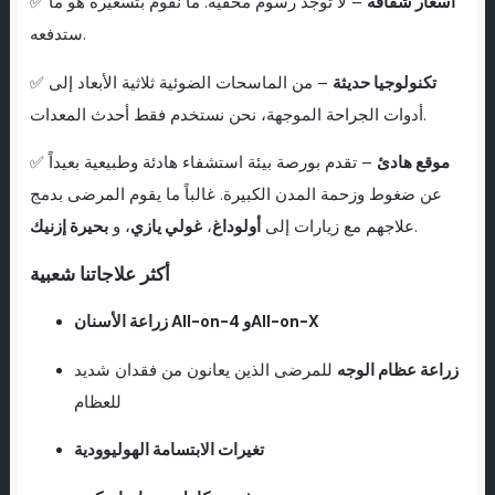
أسعار شفافة
– لا توجد رسوم مخفية. ما نقوم بتسعيره هو ما
✅
ستدفعه.
تكنولوجيا حديثة
– من الماسحات الضوئية ثلاثية الأبعاد إلى
✅
أدوات الجراحة الموجهة، نحن نستخدم فقط أحدث المعدات.
موقع هادئ
– تقدم بورصة بيئة استشفاء هادئة وطبيعية بعيداً
✅
عن ضغوط وزحمة المدن الكبيرة. غالباً ما يقوم المرضى بدمج
.
علاجهم مع زيارات إلى
أولوداغ
،
غولي يازي
، و
بحيرة إزنيك
أكثر علاجاتنا شعبية
زراعة الأسنان All-on-4 وAll-on-X
زراعة عظام الوجه
للمرضى الذين يعانون من فقدان شديد
للعظام
تغيرات الابتسامة الهوليوودية