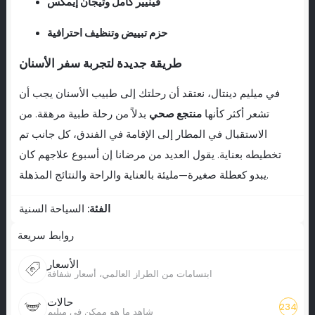
فينيير كامل وتيجان إيمكس
حزم تبييض وتنظيف احترافية
طريقة جديدة لتجربة سفر الأسنان
في ميليم دينتال، نعتقد أن رحلتك إلى طبيب الأسنان يجب أن
تشعر أكثر كأنها
منتجع صحي
بدلاً من رحلة طبية مرهقة. من
الاستقبال في المطار إلى الإقامة في الفندق، كل جانب تم
تخطيطه بعناية. يقول العديد من مرضانا إن أسبوع علاجهم كان
يبدو كعطلة صغيرة—مليئة بالعناية والراحة والنتائج المذهلة.
الفئة:
السياحة السنية
روابط سريعة
الأسعار
ابتسامات من الطراز العالمي، أسعار شفافة
حالات
234
شاهد ما هو ممكن في ميليم