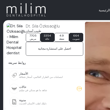
لرئيسية
Dt. Sıla Özkısaoğlu
طبيب أسنان
7705
3354
4.9
664
تصويت
نقطة
حالة
مريض
احصل على استشارة مجانية
روابط سريعة
الأسعار
ابتسامات من الطراز العالمي، أسعار شفافة
حالات
234
شاهد ما هو ممكن في ميليم
مدونة
دليلك لطب الأسنان الحديث