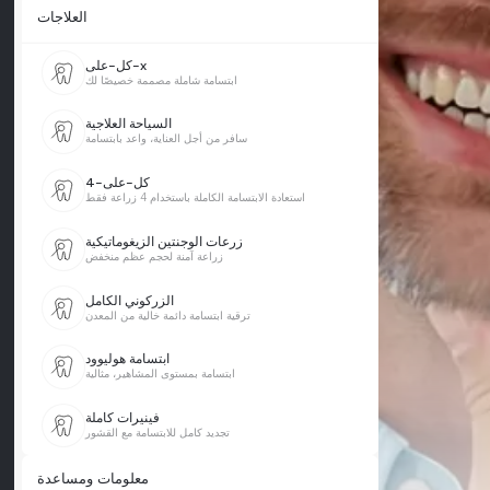
العلاجات
كل-على-x
ابتسامة شاملة مصممة خصيصًا لك
السياحة العلاجية
سافر من أجل العناية، واعد بابتسامة
كل-على-4
استعادة الابتسامة الكاملة باستخدام 4 زراعة فقط
زرعات الوجنتين الزيغوماتيكية
زراعة آمنة لحجم عظم منخفض
الزركوني الكامل
ترقية ابتسامة دائمة خالية من المعدن
ابتسامة هوليوود
ابتسامة بمستوى المشاهير، مثالية
فينيرات كاملة
تجديد كامل للابتسامة مع القشور
معلومات ومساعدة