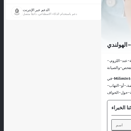
الدعم عبر الإنترنت
دعم باستخدام الذكاء الاصطناعي، دائمًا متصل
الهولندي
-عند-اللزوم،-
MilimInt
في-
ة،-أو-التهاب-
ا الخبراء