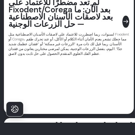
لم تعد مضطرًا للاعتماد على
Fixodent/Corega بعد الآن: ما
بعد لاصقات الأسنان الاصطناعية
east
— حل الزرعات الوجنية
لسنوات، ربما اضطررت للاعتماد على لاصقات الأسنان الاصطناعية مثل Fixodent
أو Corega، مما جعلك تشعر بعدم الأمان أثناء الكلام أو الأكل، أو عند تحرك طقم
الأسنان. ربما قيل لك ذات مرة ”الزرعات غير ممكنة“ أو ”فقدان عظمك شديد
جدًا“. اليوم، بفضل الزرعات الوجنية، يمكن لمرضى مختارين يعانون من فقدان
عظم الفك العلوي المتقدم الحصول على حل ثابت بدون لاصق.
لماذا يختار المرضى