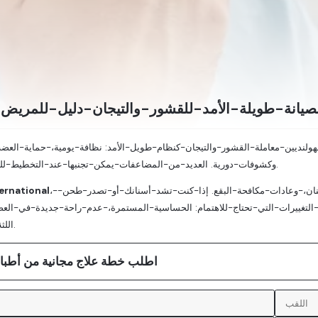
صيانة-طويلة-الأمد-للقشور-والتيجان-دليل-للمريض-
لنديين-معاملة-القشور-والتيجان-كنظام-طويل-الأمد: نظافة-يومية،-حماية-العضة
وكشوفات-دورية. العديد-من-المضاعفات-يمكن-تجنبها-عند-التخطيط-للفحص-والصيانة.
،-نُعلِّم-الصيانة-العملية: تفريش-صحيح-على-حافة-اللثة،-تنظيف-بين-الأسنان،-وعادات-مكافحة-البقع. إذا-كنت-تشد-أسنانك-أو-تصدر-طحن-
ernational
لتغييرات-التي-تحتاج-للاهتمام: الحساسية-المستمرة،-عدم-راحة-جديدة-في-العض
اللثة-حول-الحواف.
اطلب خطة علاج مجانية من أطبائن