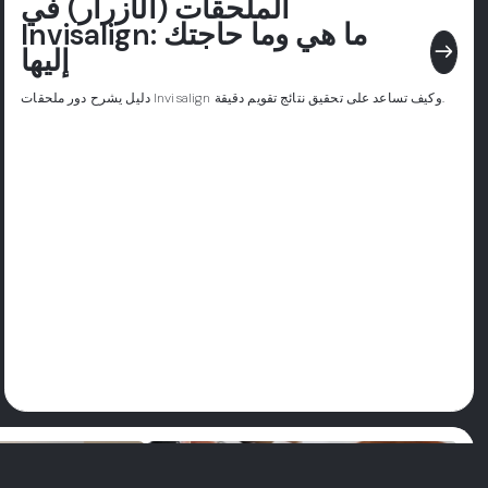
الملحقات (الأزرار) في
Invisalign: ما هي وما حاجتك
east
إليها
دليل يشرح دور ملحقات Invisalign وكيف تساعد على تحقيق نتائج تقويم دقيقة.