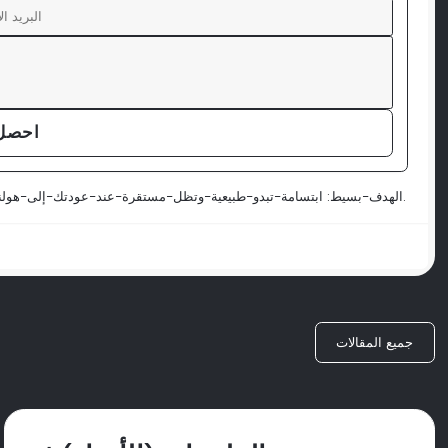
احصل 
الهدف-بسيط: ابتسامة-تبدو-طبيعية-وتظل-مستقرة-عند-عودتك-إلى-هولندا. العيادة-التي-تقدم-خارطة-طريق-واضحة-للعناية-هي-عيادة-تفهم-الدوام-وليس-الجمال-فقط.
جميع المقالات