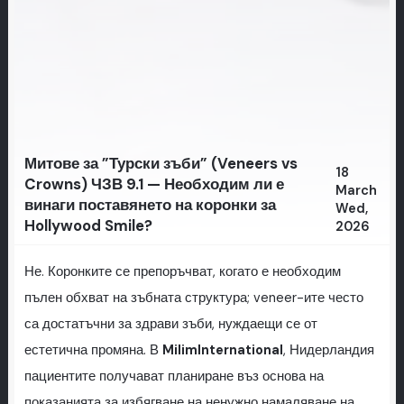
Митове за ”Турски зъби” (Veneers vs
18
Crowns) ЧЗВ 9.1 — Необходим ли е
March
винаги поставянето на коронки за
Wed,
Hollywood Smile?
2026
Не. Коронките се препоръчват, когато е необходим
пълен обхват на зъбната структура; veneer-ите често
са достатъчни за здрави зъби, нуждаещи се от
естетична промяна. В
MilimInternational
, Нидерландия
пациентите получават планиране въз основа на
показанията за избягване на ненужно намаляване на