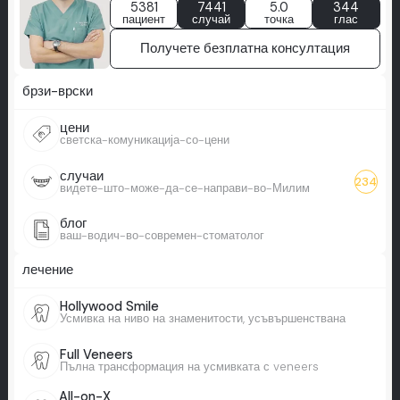
5381
7441
5.0
344
пациент
случай
точка
глас
Получете безплатна консултация
брзи-врски
цени
светска-комуникација-со-цени
случаи
234
видете-што-може-да-се-направи-во-Милим
блог
ваш-водич-во-современ-стоматолог
лечение
Hollywood Smile
Усмивка на ниво на знаменитости, усъвършенствана
Full Veneers
Пълна трансформация на усмивката с veneers
All-on-X