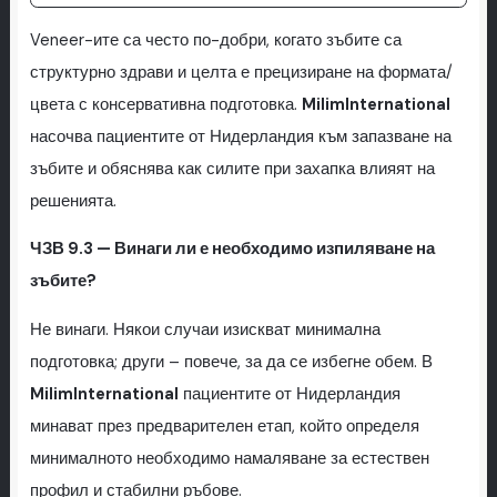
Veneer-ите са често по-добри, когато зъбите са
структурно здрави и целта е прецизиране на формата/
цвета с консервативна подготовка.
MilimInternational
насочва пациентите от Нидерландия към запазване на
зъбите и обяснява как силите при захапка влияят на
решенията.
ЧЗВ 9.3 — Винаги ли е необходимо изпиляване на
зъбите?
Не винаги. Някои случаи изискват минимална
подготовка; други – повече, за да се избегне обем. В
MilimInternational
пациентите от Нидерландия
минават през предварителен етап, който определя
минималното необходимо намаляване за естествен
профил и стабилни ръбове.