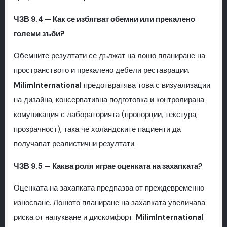
ЧЗВ 9.4 — Как се избягват обемни или прекалено
големи зъби?
Обемните резултати се дължат на лошо планиране на
пространството и прекалено дебели реставрации.
MilimInternational
предотвратява това с визуализации
на дизайна, консервативна подготовка и контролирана
комуникация с лабораторията (пропорции, текстура,
прозрачност), така че холандските пациенти да
получават реалистични резултати.
ЧЗВ 9.5 — Каква роля играе оценката на захапката?
Оценката на захапката предпазва от преждевременно
износване. Лошото планиране на захапката увеличава
риска от напукване и дискомфорт.
MilimInternational