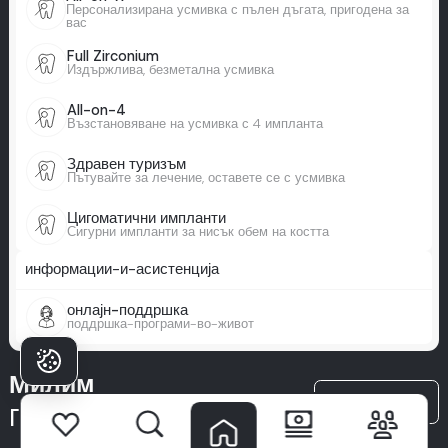
Персонализирана усмивка с пълен дъгата, пригодена за
вас
Full Zirconium
Издържлива, безметална усмивка
All-on-4
Възстановяване на усмивка с 4 импланта
Здравен туризъм
Пътувайте за лечение, оставете се с усмивка
Цигоматични импланти
Сигурни импланти за нисък обем на костта
информации-и-асистенција
онлајн-поддршка
поддршка-програми-во-живот
Милим
всички-статии
Прави голяма разлика