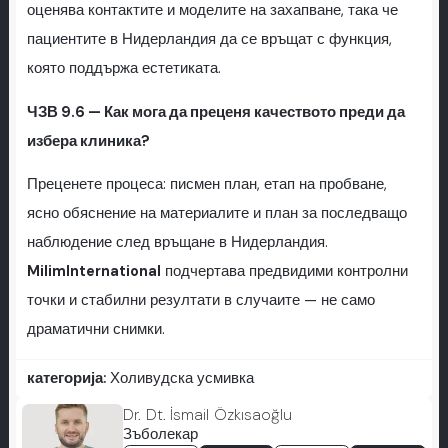
оценява контактите и моделите на захапване, така че
пациентите в Нидерландия да се връщат с функция,
която поддържа естетиката.
ЧЗВ 9.6 — Как мога да преценя качеството преди да
избера клиника?
Преценете процеса: писмен план, етап на пробване,
ясно обяснение на материалите и план за последващо
наблюдение след връщане в Нидерландия.
MilimInternational
подчертава предвидими контролни
точки и стабилни резултати в случаите — не само
драматични снимки.
категорија:
Холивудска усмивка
Dr. Dt. İsmail Özkısaoğlu
Зъболекар