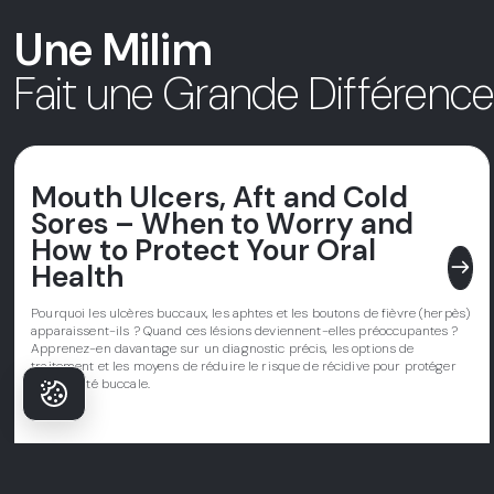
Une Milim
Fait une Grande Différenc
Mouth Ulcers, Aft and Cold
Sores – When to Worry and
How to Protect Your Oral
east
Health
Pourquoi les ulcères buccaux, les aphtes et les boutons de fièvre (herpès)
apparaissent-ils ? Quand ces lésions deviennent-elles préoccupantes ?
Apprenez-en davantage sur un diagnostic précis, les options de
traitement et les moyens de réduire le risque de récidive pour protéger
votre santé buccale.