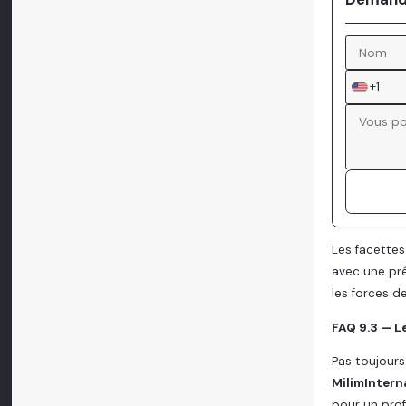
+1
Les facettes
avec une pr
les forces d
FAQ 9.3 — L
Pas toujours
MilimIntern
pour un prof