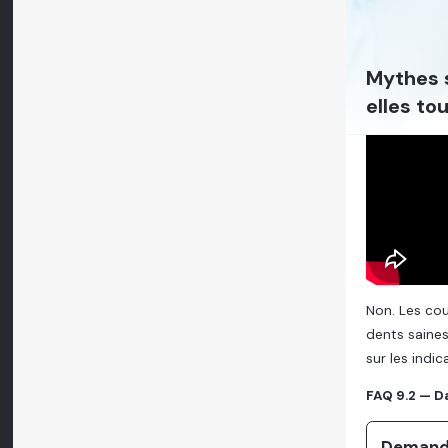
Mythes s
elles to
Non. Les cou
dents saine
sur les indi
FAQ 9.2 — D
Demande