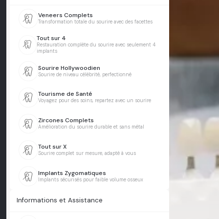
Veneers Complets
Transformation totale du sourire avec des facettes
Tout sur 4
Restauration complète du sourire avec seulement 4
implants
Sourire Hollywoodien
Sourire de niveau célébrité, perfectionné
Tourisme de Santé
Voyagez pour des soins, repartez avec un sourire
Zircones Complets
Amélioration du sourire durable et sans métal
Tout sur X
Sourire complet sur mesure, adapté à vous
Implants Zygomatiques
Implants sécurisés pour faible volume osseux
Informations et Assistance