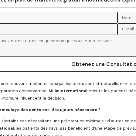
Obtenez une Consultatio
 sont souvent meilleures lorsque les dents sont structurellement sai
éparation conservatrice.
MilimInternational
oriente les patients né
e morsure influencent la décision.
e meulage des dents est-il toujours nécessaire ?
. Certains cas nécessitent une préparation minimale ; d’autres en d
ational
, les patients des Pays-Bas bénéficient d’une étape de prévis
il naturel et des marges stables.