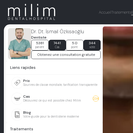
Accueil
Traitements
Dr. Dt. İsmail Özkısaoğlu
Dentiste
5381
7441
5.0
344
patient
Cas
point
vote
Obtenez une consultation gratuite
Liens rapides
Prix
Sourires de classe mondiale, tarification transparente
Cas
234
Découvrez ce qui est possible chez Milim
Blog
Votre guide pour la dentisterie moderne
Traitements