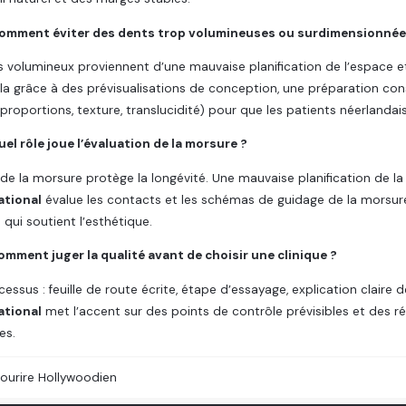
omment éviter des dents trop volumineuses ou surdimensionnée
s volumineux proviennent d’une mauvaise planification de l’espace e
a grâce à des prévisualisations de conception, une préparation con
(proportions, texture, translucidité) pour que les patients néerlandai
el rôle joue l’évaluation de la morsure ?
 de la morsure protège la longévité. Une mauvaise planification de l
ational
évalue les contacts et les schémas de guidage de la morsure
 qui soutient l’esthétique.
omment juger la qualité avant de choisir une clinique ?
cessus : feuille de route écrite, étape d’essayage, explication claire
ational
met l’accent sur des points de contrôle prévisibles et des
es.
ourire Hollywoodien