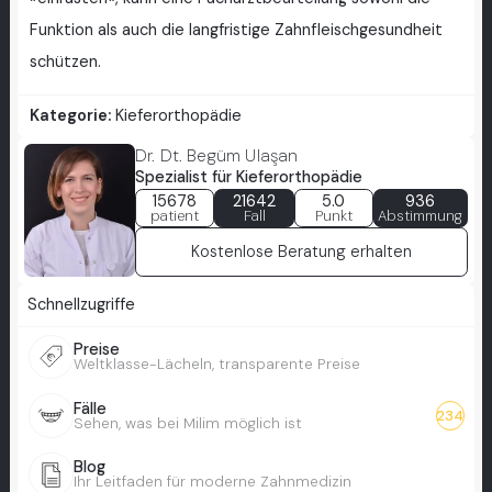
Funktion als auch die langfristige Zahnfleischgesundheit
schützen.
Kategorie:
Kieferorthopädie
Dr. Dt. Begüm Ulaşan
Spezialist für Kieferorthopädie
15678
21642
5.0
936
patient
Fall
Punkt
Abstimmung
Kostenlose Beratung erhalten
Schnellzugriffe
Preise
Weltklasse-Lächeln, transparente Preise
Fälle
234
Sehen, was bei Milim möglich ist
Blog
Ihr Leitfaden für moderne Zahnmedizin