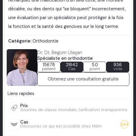
remarquez une mastication d’un seul côté, une morsure
décalée, ou des dents qui “se bloquent” incorrectement,
une évaluation par un spécialiste peut protéger à la fois
la fonction et la santé des gencives sur le long terme.
Catégorie:
Orthodontie
Dr. Dt. Begüm Ulaşan
Spécialiste en orthodontie
15678
21642
5.0
936
patient
Cas
point
vote
Obtenez une consultation gratuite
Liens rapides
Prix
Sourires de classe mondiale, tarification transparente
Cas
234
Découvrez ce qui est possible chez Milim