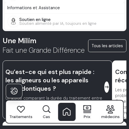
Informations et Assistance
Soutien en ligne
Soutien alimenté par IA, toujours en ligne
Une Milim
Tous les articles
Fait une Grande Différence
Qu’est-ce qui est plus rapide :
Comm
les aligneurs ou les appareils
réce
east
orthodontiques ?
Les pr
problè
Un guide comparant la durée du traitement entre
Cepend
aligneurs et appareils orthodontiques pour le
buccau
redressement des dents.
minimis
Traitements
Cas
Prix
médecins
hygièn
dentai