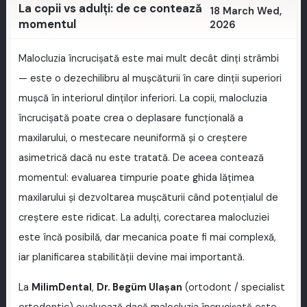
La copii vs adulți: de ce contează
18 March Wed,
momentul
2026
Malocluzia încrucişată este mai mult decât dinţi strâmbi
— este o dezechilibru al muşcăturii în care dinţii superiori
muşcă în interiorul dinților inferiori. La copii, malocluzia
încrucişată poate crea o deplasare funcțională a
maxilarului, o mestecare neuniformă și o creștere
asimetrică dacă nu este tratată. De aceea contează
momentul: evaluarea timpurie poate ghida lățimea
maxilarului și dezvoltarea mușcăturii când potențialul de
creștere este ridicat. La adulți, corectarea malocluziei
este încă posibilă, dar mecanica poate fi mai complexă,
iar planificarea stabilității devine mai importantă.
La
MilimDental
,
Dr. Begüm Ulaşan
(ortodont / specialist