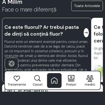
A Milim
Toate Articolele
Face o mare diferență
Ce este fluorul? Ar trebui pasta
Ce t
east
de dinți să conțină fluor?
folo
cera
Fluorul este un element esențial pentru corpul uman.
Datorită tendinței sale de a se lega de calciu, joacă
Un ghid
un rol important în sistemul scheletic, precum și în
după t
straturile de smalț și dentină ale dinților. Astăzi, fluorul
lor.
este considerat unul dintre cele mai eficiente
materiale pentru prevenirea cariilor dentare. Din
acest motiv, atât aplicațiile de fluor individuale, cât și
cele profesionale sunt extrem de importante.
Tratamente
Cazuri
Prețuri
medici
De Ce Pacienții
Aleg Milim?