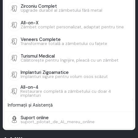
Zirconiu Complet
Upgrade durabil al zâmbetului fără metal
All-on-X
Zâmbet complet personalizat, adaptat pentru tine
Veneers Complete
Transformare totală a zâmbetului cu fațete
Turismul Medical
Călătorește pentru îngrijire, pleacă cu un zâmbet
Implanturi Zigoamatice
Implanturi sigure pentru volum osos scăzut
All-on-4
Restaurare completă a zâmbetului cu doar 4
implanturi
Informații și Asistență
Suport online
suport_pilotat_de_AI,_mereu_online