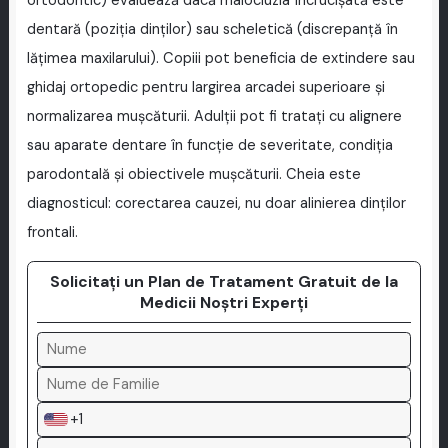
ortodontic) evaluează dacă malocluzia încrucişată este
dentară (poziția dinților) sau scheletică (discrepanță în
lățimea maxilarului). Copiii pot beneficia de extindere sau
ghidaj ortopedic pentru largirea arcadei superioare și
normalizarea mușcăturii. Adulții pot fi tratați cu alignere
sau aparate dentare în funcție de severitate, condiția
parodontală și obiectivele mușcăturii. Cheia este
diagnosticul: corectarea cauzei, nu doar alinierea dinților
frontali.
Solicitați un Plan de Tratament Gratuit de la
Medicii Noștri Experți
+1