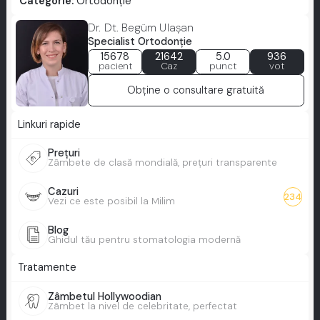
Categorie:
Ortodonție
Dr. Dt. Begüm Ulaşan
Specialist Ortodonţie
15678
21642
5.0
936
pacient
Caz
punct
vot
Obține o consultare gratuită
Linkuri rapide
Prețuri
Zâmbete de clasă mondială, prețuri transparente
Cazuri
234
Vezi ce este posibil la Milim
Blog
Ghidul tău pentru stomatologia modernă
Tratamente
Zâmbetul Hollywoodian
Zâmbet la nivel de celebritate, perfectat