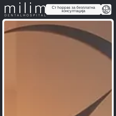
Ст hoppas за безплатна
консултација