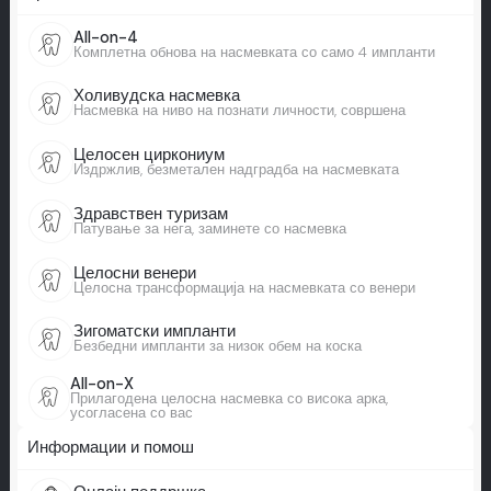
All-on-4
Комплетна обнова на насмевката со само 4 импланти
Холивудска насмевка
Насмевка на ниво на познати личности, совршена
Целосен циркониум
Издржлив, безметален надградба на насмевката
Здравствен туризам
Патување за нега, заминете со насмевка
Целосни венери
Целосна трансформација на насмевката со венери
Зигоматски импланти
Безбедни импланти за низок обем на коска
All-on-X
Прилагодена целосна насмевка со висока арка,
усогласена со вас
Информации и помош