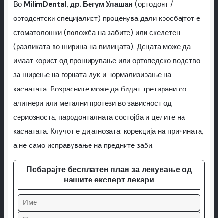
Во
MilimDental
,
др. Бегүм Улашан
(ортодонт /
ортодонтски специјалист) проценува дали кросбајтот е
стоматолошки (положба на забите) или скелетен
(разликата во ширина на вилицата). Децата може да
имаат корист од проширување или ортопедско водство
за ширење на горната лук и нормализирање на
каснатата. Возрасните може да бидат третирани со
алигнери или метални протези во зависност од
сериозноста, пародонталната состојба и целите на
каснатата. Клучот е дијагнозата: корекција на причината,
а не само исправување на предните заби.
Побарајте бесплатен план за лекување од
нашите експерт лекари