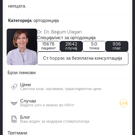
непцата.
Категорија:
ортодонција
Dr. Dt. Begüm Ulaşan
Специјалист за ортодонција
15678
21642
5.0
936
пациент
случај
точка
глас
Ст hoppas за безплатна консултација
Брзи линкови
Цени
Светски клас насмевки, транспарентни цени
Случаи
234
Видете што е можно во Milim
Блог
Ваш водич за модерна стоматологија
Третмани