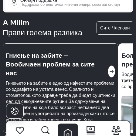
Онлајн поддршка
Поддршка со вештачка интелигенција, секогаш онлајн
А Milim
Сите Членови
Прави голема разлика
Гниење на забите –
Бола
Вообичаен проблем за сите
преж
east
нас
Водич 
третман
Гниењето на забите е едно од најчестите проблеми
со прв
со здравјето на устата денес. Оралното и
стоматолошкото здравје треба да бидат суштински
дел од секојдневните рутини. За одржување на
здрави заби на која било возраст, четкањето два
пати на ден и употребата на производи како што се
устна вода и забен конец се клучни. Кога
секојдневната орална хигиена се занемарува,
гниењето на забите и болестите на непцето можат