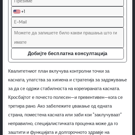
+1
Добијте бесплатна консултација
Квалитетниот план вклучува контролни точки за
касната, упатства за хигиена и стратегија за задржување
за да се одржи стабилноста на корегираната касната.
Кросбајтот е почесто полесен—и превентивен—кога се
третира рано. Ако забележите џвакање од едната
страна, поместена касната или заби кои "заклучуваат"
неправилно, специјалистичката проценка може да го
заштити и функцијата и долгорочното здравје на