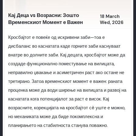
Кај Деца vs Возрасни: Зошто
18 March
Временскиот Момент е Важен
Wed, 2026
Кросбајтот е повеќе од искривени заби—тоа е
дисбаланс во каснатата каде горните заби каснуваат
внатре во долните заби. Кај децата, кросбајтот може да
создаде функционално поместување на вилицата,
неправилно џвакање и асиметричен раст ако остане не
третирано. Затоа временскиот момент е важен: раната
проценка може да води ширење на вилицата и развој на
каснатата кога потенцијалот за раст е висок. Кај
возрасните, корекцијата на кросбајтот сè уште е можно,
но механиката може да биде покомплексна и
планирањето на стабилноста станува поважно.