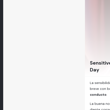
Sensitiv
Day
La sensibil
breve con be
conducto
.
La buena no
diente corra