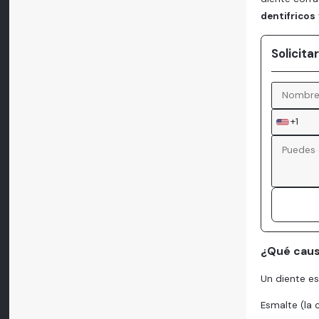
dentifricos
Solicit
+1
¿Qué causa
Un diente e
Esmalte (la 