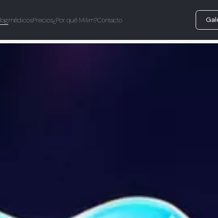
Gal
log
médicos
Precios
¿Por qué Milim?
Contacto