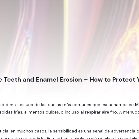
e Teeth and Enamel Erosion – How to Protect 
idad dental es una de las quejas más comunes que escuchamos en
M
bidas frías, alimentos dulces, o incluso al respirar aire frío. A me
ticia: en muchos casos, la sensibilidad es una señal de advertenc
 riesgo de ser perdido. Este artículo explica qué significa la sensibi