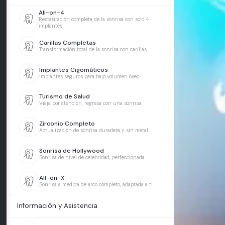
All-on-4
Restauración completa de la sonrisa con solo 4
implantes
Carillas Completas
Transformación total de la sonrisa con carillas
Implantes Cigomáticos
Implantes seguros para bajo volumen óseo
Turismo de Salud
Viaja por atención, regresa con una sonrisa
Zirconio Completo
Actualización de sonrisa duradera y sin metal
Sonrisa de Hollywood
Sonrisa de nivel de celebridad, perfeccionada
All-on-X
Sonrisa a medida de arco completo, adaptada a ti
Información y Asistencia