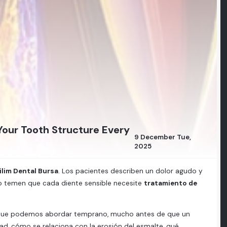
Your Tooth Structure Every
9 December Tue,
2025
ilim Dental Bursa
. Los pacientes describen un dolor agudo y
nudo temen que cada diente sensible necesite
tratamiento de
ia que podemos abordar temprano, mucho antes de que un
lidad, cómo se relaciona con la erosión del esmalte, qué