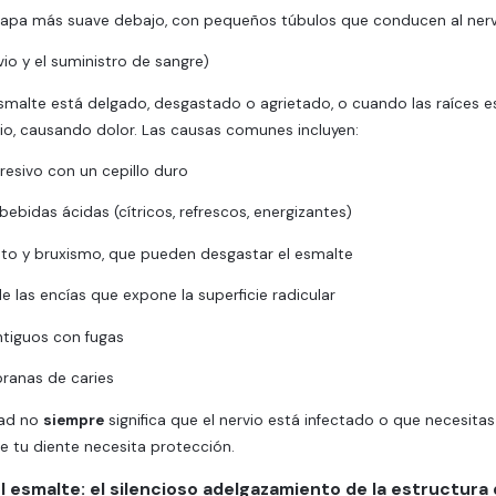
 capa más suave debajo, con pequeños túbulos que conducen al nerv
rvio y el suministro de sangre)
smalte está delgado, desgastado o agrietado, o cuando las raíces e
vio, causando dolor. Las causas comunes incluyen:
resivo con un cepillo duro
bebidas ácidas (cítricos, refrescos, energizantes)
to y bruxismo, que pueden desgastar el esmalte
e las encías que expone la superficie radicular
tiguos con fugas
ranas de caries
dad no
siempre
significa que el nervio está infectado o que necesita
e tu diente necesita protección.
l esmalte: el silencioso adelgazamiento de la estructura