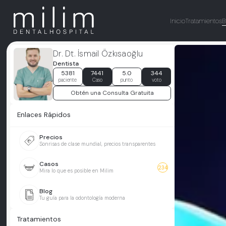
Inicio
Tratamientos
B
Dr. Dt. İsmail Özkısaoğlu
Dentista
5381
7441
5.0
344
paciente
Caso
punto
voto
Obtén una Consulta Gratuita
Enlaces Rápidos
Precios
Sonrisas de clase mundial, precios transparentes
Casos
234
Mira lo que es posible en Milim
Blog
Tu guía para la odontología moderna
Tratamientos