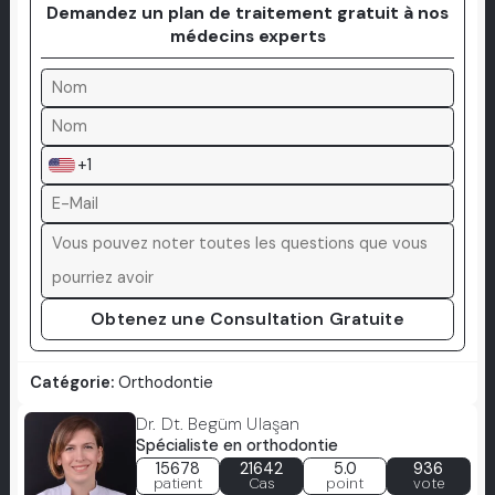
Demandez un plan de traitement gratuit à nos
médecins experts
+1
Obtenez une Consultation Gratuite
Catégorie:
Orthodontie
Dr. Dt. Begüm Ulaşan
Spécialiste en orthodontie
15678
21642
5.0
936
patient
Cas
point
vote