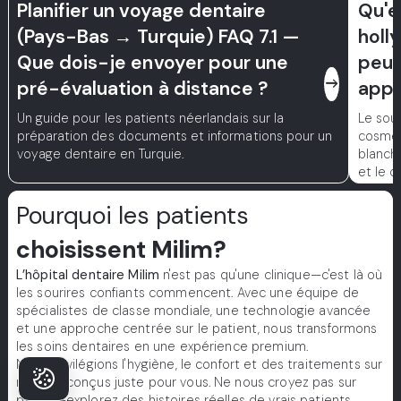
Planifier un voyage dentaire
Qu'e
(Pays-Bas → Turquie) FAQ 7.1 —
holl
Que dois-je envoyer pour une
peut
east
pré-évaluation à distance ?
appa
Un guide pour les patients néerlandais sur la
Le sou
préparation des documents et informations pour un
cosmét
voyage dentaire en Turquie.
blanchi
et le c
symétr
person
Pourquoi les patients
faisant
choisissent Milim?
attraya
L’hôpital dentaire Milim
n'est pas qu'une clinique—c'est là où
les sourires confiants commencent. Avec une équipe de
spécialistes de classe mondiale, une technologie avancée
et une approche centrée sur le patient, nous transformons
les soins dentaires en une expérience premium.
Nous privilégions l'hygiène, le confort et des traitements sur
mesure conçus juste pour vous. Ne nous croyez pas sur
parole—explorez des histoires réelles de vrais patients.