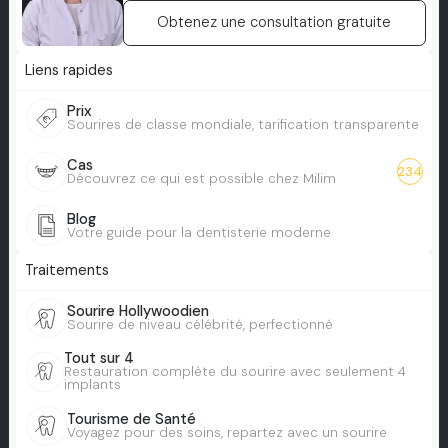
Obtenez une consultation gratuite
Liens rapides
Prix
Sourires de classe mondiale, tarification transparente
Cas
234
Découvrez ce qui est possible chez Milim
Blog
Votre guide pour la dentisterie moderne
Traitements
Sourire Hollywoodien
Sourire de niveau célébrité, perfectionné
Tout sur 4
Restauration complète du sourire avec seulement 4
implants
Tourisme de Santé
Voyagez pour des soins, repartez avec un sourire