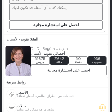
احصل على استشارة مجانية
الفئة:
تقويم-الأسنان
Dr. Dt. Begüm Ulaşan
أخصائي تقويم الأسنان
15678
21642
5.0
936
تصويت
نقطة
حالة
مريض
احصل على استشارة مجانية
روابط سريعة
الأسعار
ابتسامات من الطراز العالمي، أسعار شفافة
حالات
234
شاهد ما هو ممكن في ميليم