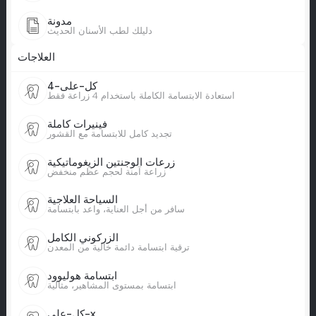
مدونة
دليلك لطب الأسنان الحديث
العلاجات
كل-على-4
استعادة الابتسامة الكاملة باستخدام 4 زراعة فقط
فينيرات كاملة
تجديد كامل للابتسامة مع القشور
زرعات الوجنتين الزيغوماتيكية
زراعة آمنة لحجم عظم منخفض
السياحة العلاجية
سافر من أجل العناية، واعد بابتسامة
الزركوني الكامل
ترقية ابتسامة دائمة خالية من المعدن
ابتسامة هوليوود
ابتسامة بمستوى المشاهير، مثالية
كل-على-x