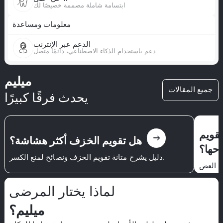
ابتسامة شاملة مصممة خصيصًا لك
معلومات ومساعدة
الدعم عبر الإنترنت
دعم باستخدام الذكاء الاصطناعي، دائمًا متصل
ميليم
جميع المقالات
يحدث فرقًا كبيرًا
تقويم
east
هل تقويم الخزف أكثر هشاشة؟
احها؟
دليل يشرح متانة تقويم الخزف ونصائح لمنع الكسر.
في العض
لماذا يختار المرضى
ميليم؟